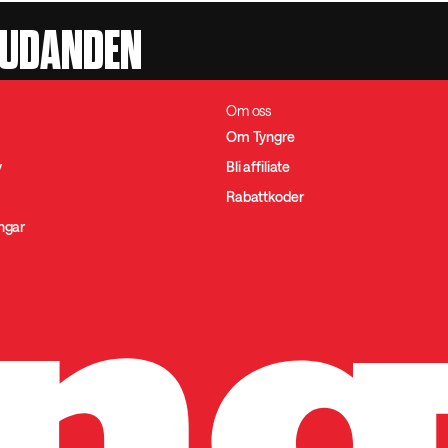
JUDANDEN
Om oss
Om Tyngre
y
Bli affiliate
Rabattkoder
ingar