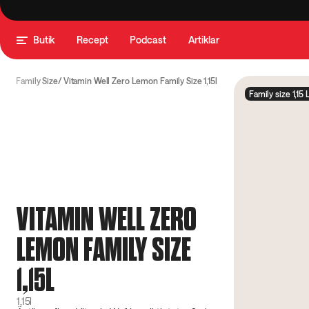
Butik
Recept
Podcast
Artiklar
Well Family Size
Vitamin Well Zero Lemon Family Size 1,15l
Family size 1,15 
VITAMIN WELL ZERO
LEMON FAMILY SIZE
1,15L
1,15l