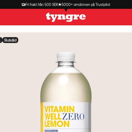
Fri frakt från 500 SEK
5000+ omdömen på Trustpilot
L
Slutsåld