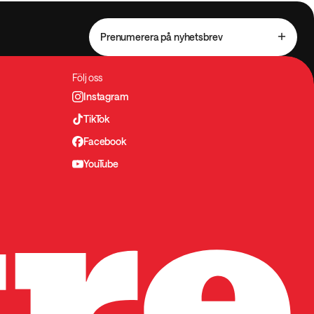
Prenumerera på nyhetsbrev
Följ oss
Instagram
TikTok
Facebook
YouTube