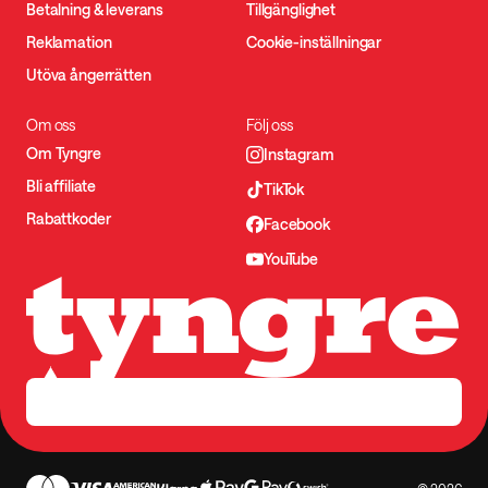
Betalning & leverans
Tillgänglighet
Reklamation
Cookie-inställningar
Utöva ångerrätten
Om oss
Följ oss
Om Tyngre
Instagram
Bli affiliate
TikTok
Rabattkoder
Facebook
YouTube