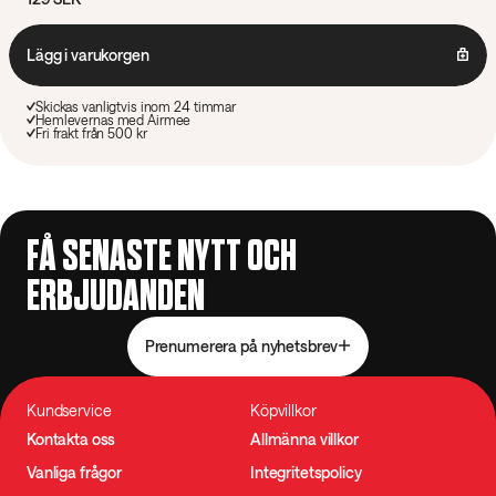
Lägg i varukorgen
Skickas vanligtvis inom 24 timmar
Hemlevernas med Airmee
Fri frakt från 500 kr
FÅ SENASTE NYTT OCH
ERBJUDANDEN
Prenumerera på nyhetsbrev
Kundservice
Köpvillkor
Kontakta oss
Allmänna villkor
Vanliga frågor
Integritetspolicy