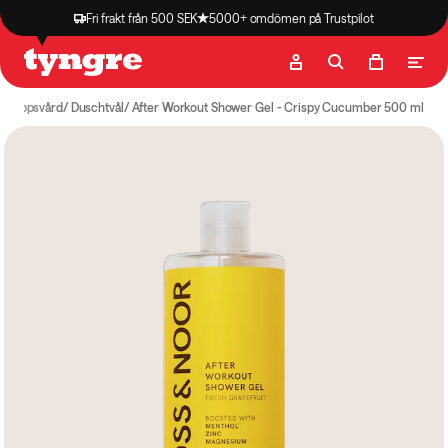
Fri frakt från 500 SEK
5000+ omdömen på Trustpilot
Butik
Recept
Podcast
Artiklar
Kroppsvård
Duschtvål
After Workout Shower Gel - Crispy Cucumber 500 ml