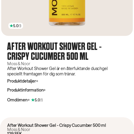
5.0
(
1
)
AFTER WORKOUT SHOWER GEL -
CRISPY CUCUMBER 500 ML
Moss & Noor
After Workout Shower Gel är en återfuktande duschgel
speciellt framtagen för dig som tränar.
Produktdetaljer
Produktinformation
Omdömen
5.0
(
1
)
After Workout Shower Gel - Crispy Cucumber 500 ml
Moss & Noor
129 SEK