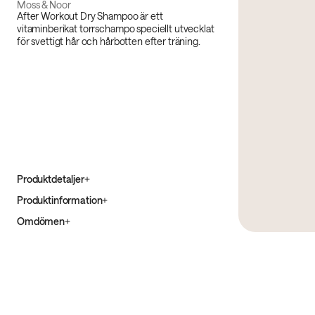
Moss & Noor
After Workout Dry Shampoo är ett
vitaminberikat torrschampo speciellt utvecklat
för svettigt hår och hårbotten efter träning.
Produktdetaljer
Produktinformation
Omdömen