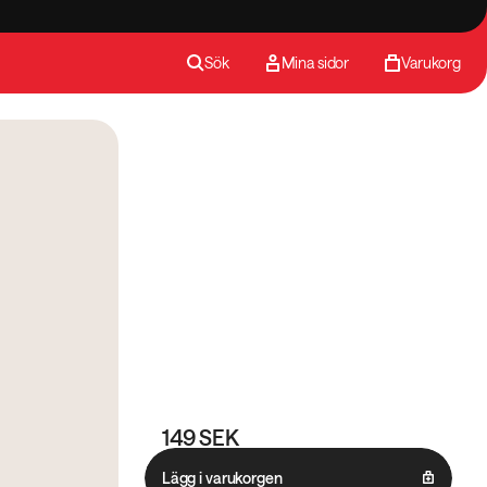
Sök
Mina sidor
Varukorg
149 SEK
Lägg i varukorgen