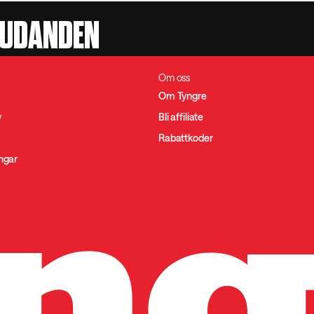
JUDANDEN
Om oss
Om Tyngre
y
Bli affiliate
Rabattkoder
ingar