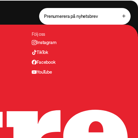
Prenumerera på nyhetsbrev
Följ oss
Instagram
TikTok
Facebook
YouTube