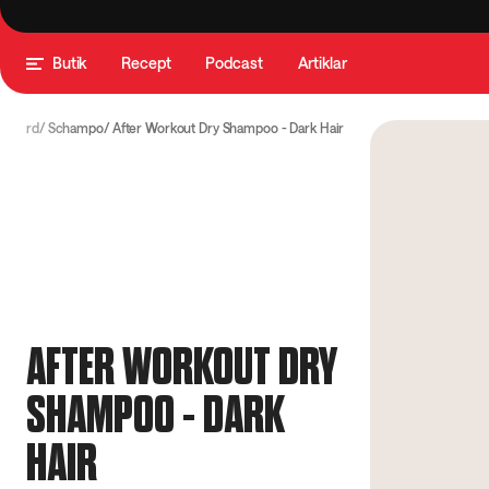
Butik
Recept
Podcast
Artiklar
psvård
Schampo
After Workout Dry Shampoo - Dark Hair
AFTER WORKOUT DRY
SHAMPOO - DARK
HAIR