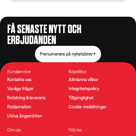
FÅ SENASTE NYTT OCH
ERBJUDANDEN
Prenumerera på nyhetsbrev
Kundservice
Köpvillkor
Kontakta oss
Allmänna villkor
Vanliga frågor
Integritetspolicy
Betalning & leverans
Tillgänglighet
Reklamation
Cookie-inställningar
Utöva ångerrätten
Om oss
Följ oss