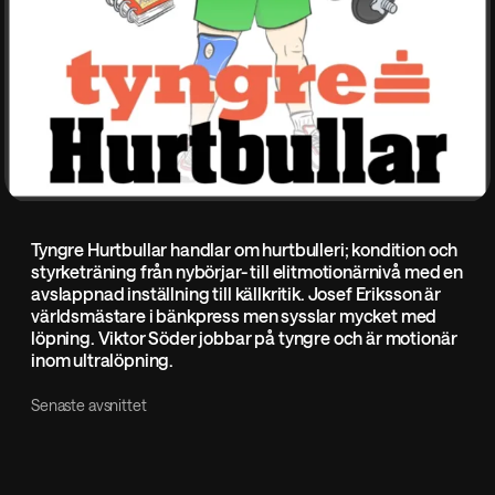
Tyngre Hurtbullar handlar om hurtbulleri; kondition och
styrketräning från nybörjar- till elitmotionärnivå med en
avslappnad inställning till källkritik. Josef Eriksson är
världsmästare i bänkpress men sysslar mycket med
löpning. Viktor Söder jobbar på tyngre och är motionär
inom ultralöpning.
Senaste avsnittet