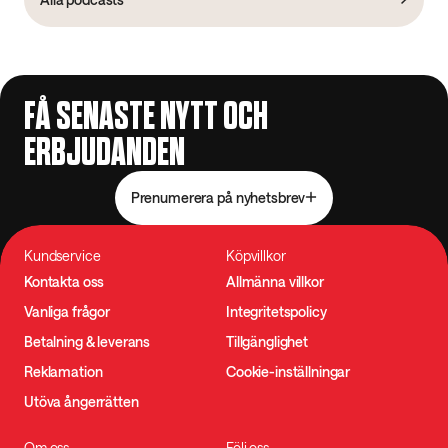
FÅ SENASTE NYTT OCH
ERBJUDANDEN
Prenumerera på nyhetsbrev
Kundservice
Köpvillkor
Kontakta oss
Allmänna villkor
Vanliga frågor
Integritetspolicy
Betalning & leverans
Tillgänglighet
Reklamation
Cookie-inställningar
Utöva ångerrätten
Om oss
Följ oss