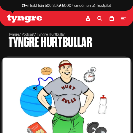
Fri frakt från 500 SEK
5000+ omdömen på Trustpilot
Butik
Recept
Podcast
Artiklar
Tyngre
Podcast
Tyngre Hurtbullar
TYNGRE HURTBULLAR