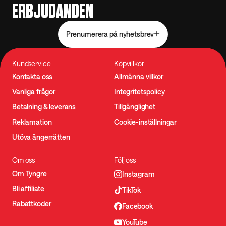
ERBJUDANDEN
Prenumerera på nyhetsbrev
Kundservice
Köpvillkor
Kontakta oss
Allmänna villkor
Vanliga frågor
Integritetspolicy
Betalning & leverans
Tillgänglighet
Reklamation
Cookie-inställningar
Utöva ångerrätten
Om oss
Följ oss
Om Tyngre
Instagram
Bli affiliate
TikTok
Rabattkoder
Facebook
YouTube