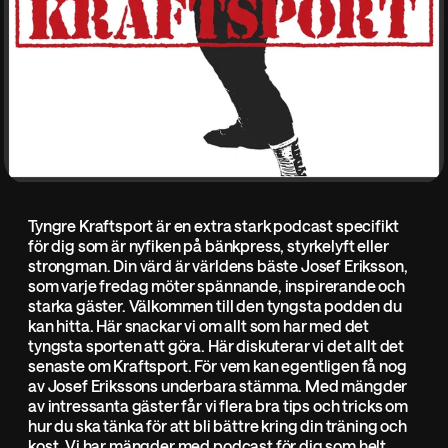
Tyngre Kraftsport är en extra stark podcast specifikt
för dig som är nyfiken på bänkpress, styrkelyft eller
strongman. Din värd är världens bäste Josef Eriksson,
som varje fredag möter spännande, inspirerande och
starka gäster. Välkommen till den tyngsta podden du
kan hitta. Här snackar vi om allt som har med det
tyngsta sporten att göra. Här diskuterar vi det allt det
senaste om Kraftsport. För vem kan egentligen få nog
av Josef Erikssons underbara stämma. Med mängder
av intressanta gäster får vi flera bra tips och tricks om
hur du ska tänka för att bli bättre kring din träning och
kost. Vi har mängder med podcast för dig som helt