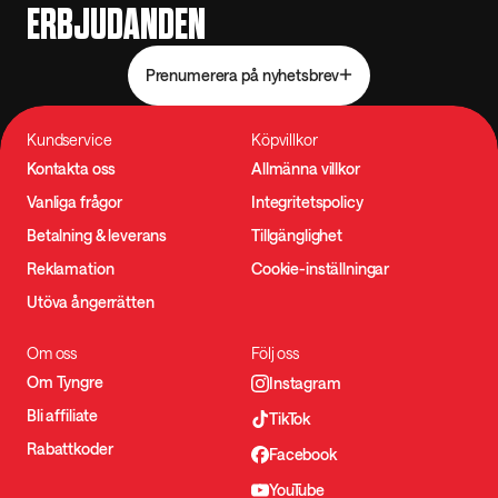
ERBJUDANDEN
Prenumerera på nyhetsbrev
Kundservice
Köpvillkor
Kontakta oss
Allmänna villkor
Vanliga frågor
Integritetspolicy
Betalning & leverans
Tillgänglighet
Reklamation
Cookie-inställningar
Utöva ångerrätten
Om oss
Följ oss
Om Tyngre
Instagram
Bli affiliate
TikTok
Rabattkoder
Facebook
YouTube