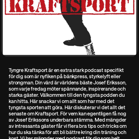
Tyngre Kraftsport är en extra stark podcast specifikt
för dig som är nyfiken på bänkpress, styrkelyft eller
strongman. Din värd är världens bäste Josef Eriksson,
som varje fredag möter spännande, inspirerande och
starka gäster. Välkommen till den tyngsta podden du
kan hitta. Här snackar vi om allt som har med det
tyngsta sporten att göra. Här diskuterar vi det allt det
senaste om Kraftsport. För vem kan egentligen få nog
av Josef Erikssons underbara stämma. Med mängder
av intressanta gäster får vi flera bra tips och tricks om
hur du ska tänka för att bli bättre kring din träning och
kost. Vi har mängder med podcast för dig som helt