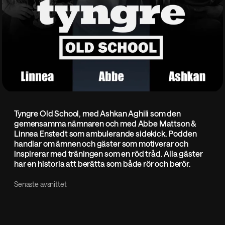
Tyngre Old School, med Ashkan Aghili som den
gemensamma nämnaren och med Abbe Mattson &
Linnea Enstedt som ambulerande sidekick. Podden
handlar om ämnen och gäster som motiverar och
inspirerar med träningen som en röd tråd. Alla gäster
har en historia att berätta som både rör och berör.
Senaste avsnittet