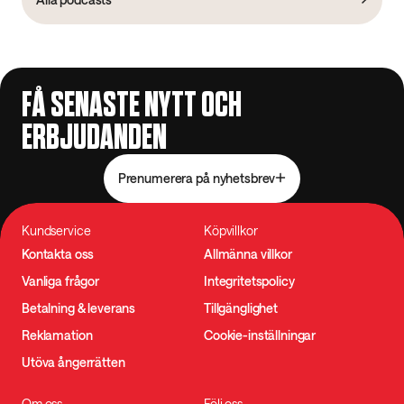
FÅ SENASTE NYTT OCH
ERBJUDANDEN
Prenumerera på nyhetsbrev
Kundservice
Köpvillkor
Kontakta oss
Allmänna villkor
Vanliga frågor
Integritetspolicy
Betalning & leverans
Tillgänglighet
Reklamation
Cookie-inställningar
Utöva ångerrätten
Om oss
Följ oss