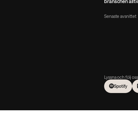
branschen allti
Senaste avsnittet
Lyssna och följ oss
Spotify