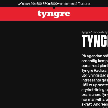
Fri frakt från 500 SEK
5000+ omdömen på Trustpilot
Tyngre
Podcast
Ty
TYNG
På agendan står
ordentlig komp
bara mest plan
Tyngre Radio är
utgivningsdaga
intressanta gäs
Håll er uppdat
styrketränings 
branschen. Tyn
när man vill lär
skratt. Andreas