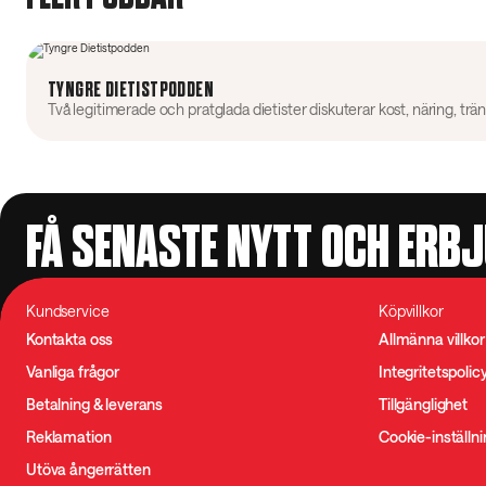
TYNGRE DIETISTPODDEN
FÅ SENASTE NYTT OCH ERB
Kundservice
Köpvillkor
Kontakta oss
Allmänna villkor
Vanliga frågor
Integritetspolic
Betalning & leverans
Tillgänglighet
Reklamation
Cookie-inställn
Utöva ångerrätten