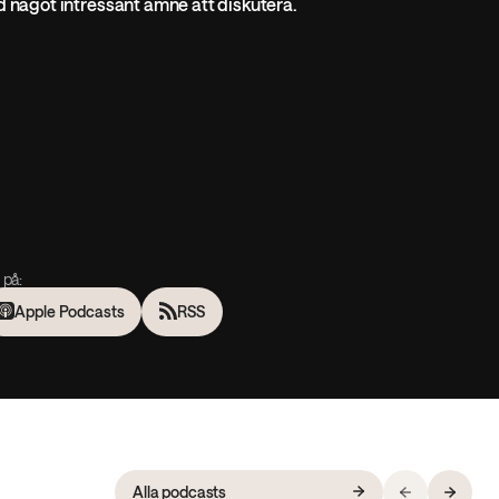
d något intressant ämne att diskutera.
 på:
Apple Podcasts
RSS
Alla podcasts