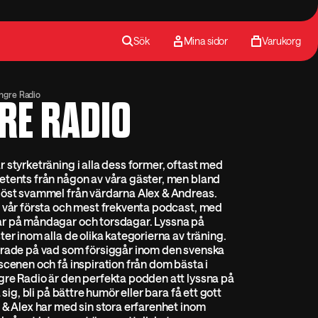
Sök
Mina sidor
Varukorg
ngre Radio
RE RADIO
 styrketräning i alla dess former, oftast med
etents från någon av våra gäster, men bland
löst svammel från värdarna Alex & Andreas.
 vår första och mest frekventa podcast, med
r på måndagar och torsdagar. Lyssna på
ter inom alla de olika kategorierna av träning.
erade på vad som försiggår inom den svenska
scenen och få inspiration från dom bästa i
gre Radio är den perfekta podden att lyssna på
a sig, bli på bättre humör eller bara få ett gott
 & Alex har med sin stora erfarenhet inom