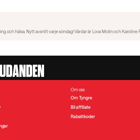
JUDANDEN
Om oss
Om Tyngre
y
Bli affiliate
Rabattkoder
ingar