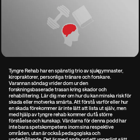
Tyngre Rehab har en spänstig trio av sjukgymnaster,
kiropraktorer, personliga tränare och forskare.
Varannan söndag vrider dom ur den
forskningsbaserade trasan kring skador och
rehabilitering. Lär dig mer om hur du kan minska risk för
skada eller motverka smärta. Att förstå varför eller hur
en skada förekommer är inte lätt att lista ut själv, men
med hjälp av tyngre rehab kommer du få större
förståelse och kunskap. Värdarna för denna podd har
inte bara spetskompetens inom sina respektive
områden, utan är också pedagogiska och
underhållande. Det är med anda ord ett ypperligt sätt