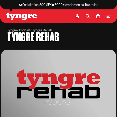
Fri frakt från 500 SEK
5000+ omdömen på Trustpilot
Butik
Recept
Podcast
Artiklar
Tyngre
Podcast
Tyngre Rehab
TYNGRE REHAB