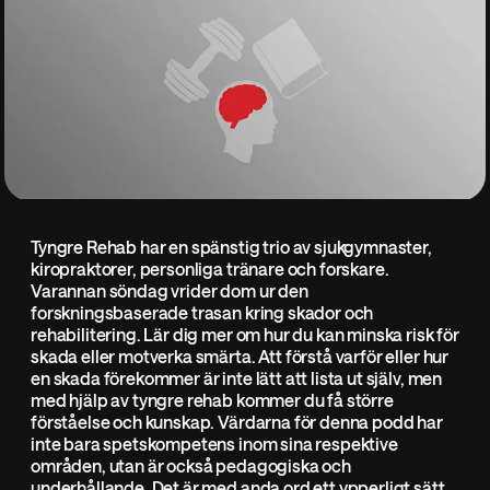
Tyngre Rehab har en spänstig trio av sjukgymnaster,
kiropraktorer, personliga tränare och forskare.
Varannan söndag vrider dom ur den
forskningsbaserade trasan kring skador och
rehabilitering. Lär dig mer om hur du kan minska risk för
skada eller motverka smärta. Att förstå varför eller hur
en skada förekommer är inte lätt att lista ut själv, men
med hjälp av tyngre rehab kommer du få större
förståelse och kunskap. Värdarna för denna podd har
inte bara spetskompetens inom sina respektive
områden, utan är också pedagogiska och
underhållande. Det är med anda ord ett ypperligt sätt