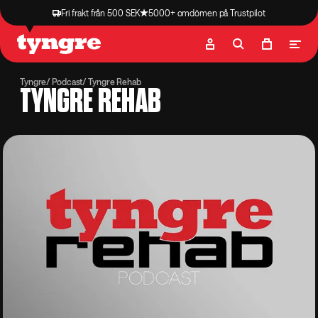
Fri frakt från 500 SEK
5000+ omdömen på Trustpilot
Butik
Recept
Podcast
Artiklar
Tyngre
Podcast
Tyngre Rehab
TYNGRE REHAB