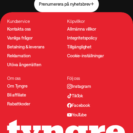
Prenumerera på nyhetsbrev
Kundservice
Köpvillkor
Kontakta oss
Allmänna villkor
Vanliga frågor
Integritetspolicy
Betalning & leverans
Tillgänglighet
Reklamation
Cookie-inställningar
Utöva ångerrätten
Om oss
Följ oss
Om Tyngre
Instagram
Bli affiliate
TikTok
Rabattkoder
Facebook
YouTube