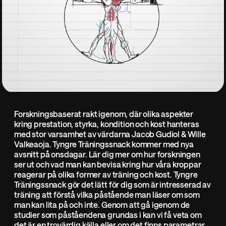
Forskningsbaserat rakt igenom, där olika aspekter
kring prestation, styrka, kondition och kost hanteras
med stor varsamhet av värdarna Jacob Gudiol & Wille
Valkeaoja. Tyngre Träningssnack kommer med nya
avsnitt på onsdagar. Lär dig mer om hur forskningen
ser ut och vad man kan bevisa kring hur våra kroppar
reagerar på olika former av träning och kost. Tyngre
Träningssnack gör det lätt för dig som är intresserad av
träning att förstå vilka påstående man läser om som
man kan lita på och inte. Genom att gå igenom de
studier som påståendena grundas i kan vi få veta om
det är en trovärdig källa eller om det finns parametrar