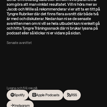
som göra att man vinklat resultatet. Vill ni höra mer av
Jacob och Wille så rekommenderar vi er att ta en titt på
Tyngre Rubriker där det finns flera avsnitt där både två
är med och diskuterar. Nedan kan ni se de senaste
avsnitten men om ni vill se hela utbudet kan ni enkelt gå
och hitta Tyngre Träningssnack där ni brukar lyssna på
podcast eller så klickar ni er vidare på sidan.
Senaste avsnittet
Lyssna och följ oss på:
Spotify
Apple Podcasts
RSS
Instagram