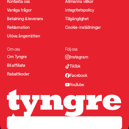
Kontakta oss
Allmänna villkor
Vanliga frågor
Integritetspolicy
Betalning & leverans
Tillgänglighet
Reklamation
Cookie-inställningar
Utöva ångerrätten
Om oss
Följ oss
Om Tyngre
Instagram
Bli affiliate
TikTok
Rabattkoder
Facebook
YouTube