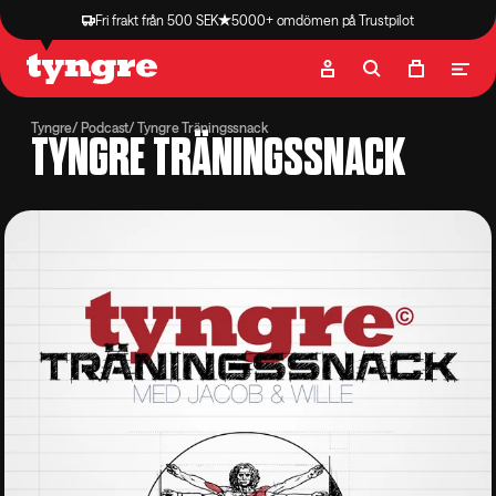
Fri frakt från 500 SEK
5000+ omdömen på Trustpilot
Butik
Recept
Podcast
Artiklar
Tyngre
Podcast
Tyngre Träningssnack
TYNGRE TRÄNINGSSNACK