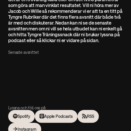
som göra att man vinklat resultatet. Vill ni höra mer av
Jacob och Wille så rekommenderar vi er att ta en titt på
Tyngre Rubriker där det finns flera avsnitt där både två
är med och diskuterar. Nedan kan ni se de senaste
avsnitten men om ni vill se hela utbudet kan ni enkelt gå
och hitta Tyngre Träningssnack där ni brukar lyssna på
podcast eller så klickar ni er vidare på sidan.
Senaste avsnittet
Lyssna och följ oss på:
Spotify
Apple Podcasts
RSS
Instagram