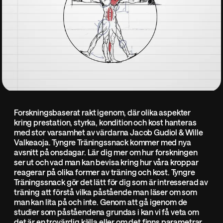
Forskningsbaserat rakt igenom, där olika aspekter
kring prestation, styrka, kondition och kost hanteras
med stor varsamhet av värdarna Jacob Gudiol & Wille
Valkeaoja. Tyngre Träningssnack kommer med nya
avsnitt på onsdagar. Lär dig mer om hur forskningen
ser ut och vad man kan bevisa kring hur våra kroppar
reagerar på olika former av träning och kost. Tyngre
Träningssnack gör det lätt för dig som är intresserad av
träning att förstå vilka påstående man läser om som
man kan lita på och inte. Genom att gå igenom de
studier som påståendena grundas i kan vi få veta om
det är en trovärdig källa eller om det finns parametrar