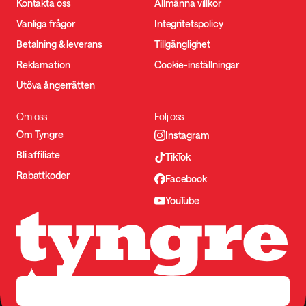
Kontakta oss
Allmänna villkor
Vanliga frågor
Integritetspolicy
Betalning & leverans
Tillgänglighet
Reklamation
Cookie-inställningar
Utöva ångerrätten
Om oss
Följ oss
Om Tyngre
Instagram
Bli affiliate
TikTok
Rabattkoder
Facebook
YouTube