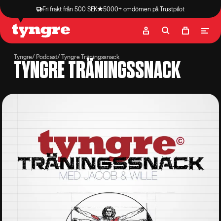
Fri frakt från 500 SEK
5000+ omdömen på Trustpilot
Butik
Recept
Podcast
Artiklar
Tyngre
Podcast
Tyngre Träningssnack
TYNGRE TRÄNINGSSNACK