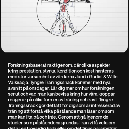
Forskningsbaserat rakt igenom, där olika aspekter
kring prestation, styrka, kondition och kost hanteras
med stor varsamhet av värdarna Jacob Gudiol & Wille
Valkeaoja. Tyngre Träningssnack kommer med nya
avsnitt på onsdagar. Lär dig mer om hur forskningen
ser ut och vad man kan bevisa kring hur våra kroppar
reagerar på olika former av träning och kost. Tyngre
Träningssnack gör det lätt för dig som är intresserad av
träning att förstå vilka påstående man läser om som
man kan lita på och inte. Genom att gå igenom de
studier som påståendena grundas i kan vi få veta om
det är en trovärdig källa eller om det finns parametrar