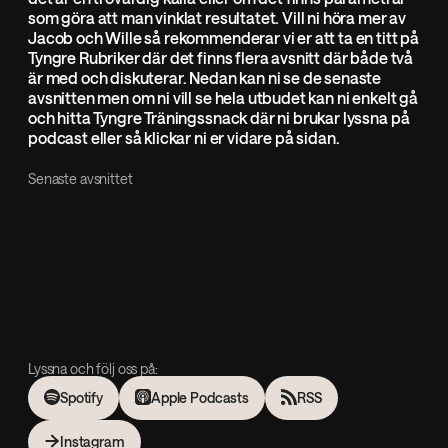
som göra att man vinklat resultatet. Vill ni höra mer av
Jacob och Wille så rekommenderar vi er att ta en titt på
Tyngre Rubriker där det finns flera avsnitt där både två
är med och diskuterar. Nedan kan ni se de senaste
avsnitten men om ni vill se hela utbudet kan ni enkelt gå
och hitta Tyngre Träningssnack där ni brukar lyssna på
podcast eller så klickar ni er vidare på sidan.
Senaste avsnittet
Lyssna och följ oss på:
Spotify
Apple Podcasts
RSS
Instagram