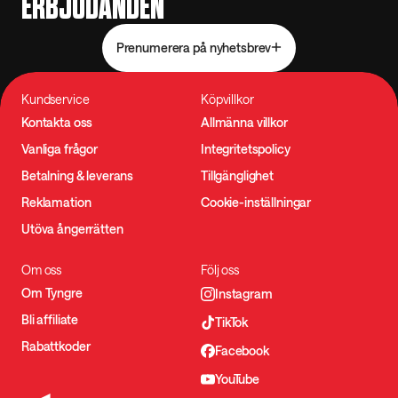
ERBJUDANDEN
Prenumerera på nyhetsbrev
Kundservice
Köpvillkor
Kontakta oss
Allmänna villkor
Vanliga frågor
Integritetspolicy
Betalning & leverans
Tillgänglighet
Reklamation
Cookie-inställningar
Utöva ångerrätten
Om oss
Följ oss
Om Tyngre
Instagram
Bli affiliate
TikTok
Rabattkoder
Facebook
YouTube