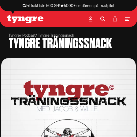
Fri frakt från 500 SEK
5000+ omdömen på Trustpilot
Butik
Recept
Podcast
Artiklar
Tyngre
Podcast
Tyngre Träningssnack
TYNGRE TRÄNINGSSNACK