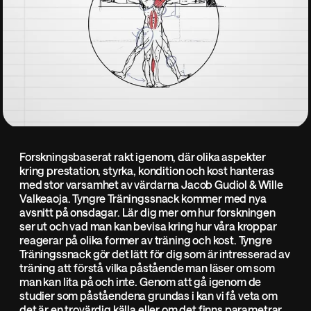
Forskningsbaserat rakt igenom, där olika aspekter
kring prestation, styrka, kondition och kost hanteras
med stor varsamhet av värdarna Jacob Gudiol & Wille
Valkeaoja. Tyngre Träningssnack kommer med nya
avsnitt på onsdagar. Lär dig mer om hur forskningen
ser ut och vad man kan bevisa kring hur våra kroppar
reagerar på olika former av träning och kost. Tyngre
Träningssnack gör det lätt för dig som är intresserad av
träning att förstå vilka påstående man läser om som
man kan lita på och inte. Genom att gå igenom de
studier som påståendena grundas i kan vi få veta om
det är en trovärdig källa eller om det finns parametrar