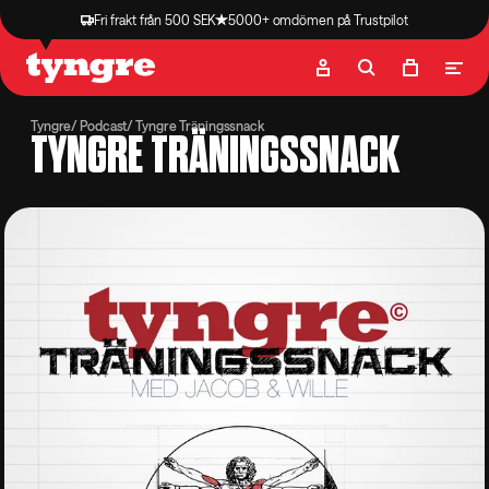
Fri frakt från 500 SEK
5000+ omdömen på Trustpilot
Butik
Recept
Podcast
Artiklar
Tyngre
Podcast
Tyngre Träningssnack
TYNGRE TRÄNINGSSNACK