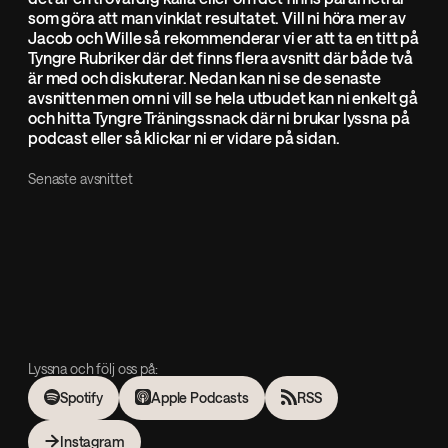
som göra att man vinklat resultatet. Vill ni höra mer av
Jacob och Wille så rekommenderar vi er att ta en titt på
Tyngre Rubriker där det finns flera avsnitt där både två
är med och diskuterar. Nedan kan ni se de senaste
avsnitten men om ni vill se hela utbudet kan ni enkelt gå
och hitta Tyngre Träningssnack där ni brukar lyssna på
podcast eller så klickar ni er vidare på sidan.
Senaste avsnittet
Lyssna och följ oss på:
Spotify
Apple Podcasts
RSS
Instagram