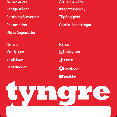
Kontakta oss
Allmänna villkor
Vanliga frågor
Integritetspolicy
Betalning & leverans
Tillgänglighet
Reklamation
Cookie-inställningar
Utöva ångerrätten
Om oss
Följ oss
Om Tyngre
Instagram
Bli affiliate
TikTok
Rabattkoder
Facebook
YouTube