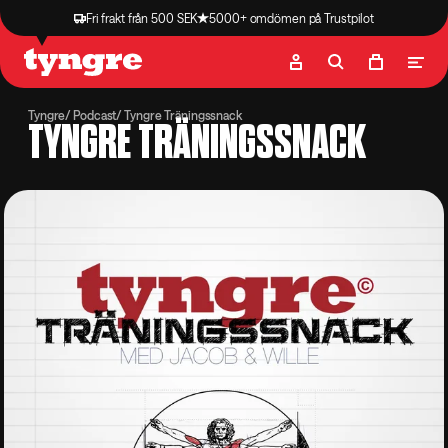
Fri frakt från 500 SEK
5000+ omdömen på Trustpilot
Butik
Recept
Podcast
Artiklar
Tyngre
Podcast
Tyngre Träningssnack
TYNGRE TRÄNINGSSNACK