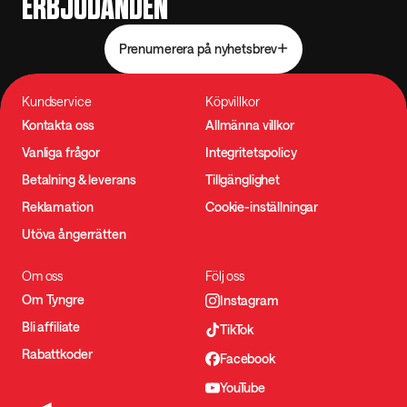
ERBJUDANDEN
Prenumerera på nyhetsbrev
Kundservice
Köpvillkor
Kontakta oss
Allmänna villkor
Vanliga frågor
Integritetspolicy
Betalning & leverans
Tillgänglighet
Reklamation
Cookie-inställningar
Utöva ångerrätten
Om oss
Följ oss
Om Tyngre
Instagram
Bli affiliate
TikTok
Rabattkoder
Facebook
YouTube