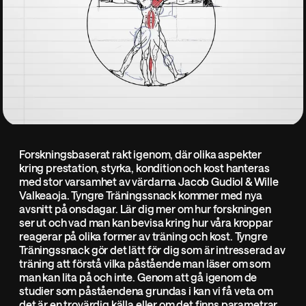
Forskningsbaserat rakt igenom, där olika aspekter
kring prestation, styrka, kondition och kost hanteras
med stor varsamhet av värdarna Jacob Gudiol & Wille
Valkeaoja. Tyngre Träningssnack kommer med nya
avsnitt på onsdagar. Lär dig mer om hur forskningen
ser ut och vad man kan bevisa kring hur våra kroppar
reagerar på olika former av träning och kost. Tyngre
Träningssnack gör det lätt för dig som är intresserad av
träning att förstå vilka påstående man läser om som
man kan lita på och inte. Genom att gå igenom de
studier som påståendena grundas i kan vi få veta om
det är en trovärdig källa eller om det finns parametrar