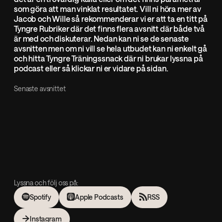
som göra att man vinklat resultatet. Vill ni höra mer av
Jacob och Wille så rekommenderar vi er att ta en titt på
Tyngre Rubriker där det finns flera avsnitt där både två
är med och diskuterar. Nedan kan ni se de senaste
avsnitten men om ni vill se hela utbudet kan ni enkelt gå
och hitta Tyngre Träningssnack där ni brukar lyssna på
podcast eller så klickar ni er vidare på sidan.
Senaste avsnittet
Lyssna och följ oss på:
Spotify
Apple Podcasts
RSS
Instagram