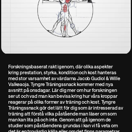
Forskningsbaserat rakt igenom, där olika aspekter
kring prestation, styrka, kondition och kost hanteras
med stor varsamhet av värdarna Jacob Gudiol & Wille
Valkeaoja. Tyngre Träningssnack kommer med nya
avsnitt på onsdagar. Lär dig mer om hur forskningen
ser ut och vad man kan bevisa kring hur våra kroppar
reagerar på olika former av träning och kost. Tyngre
Träningssnack gör det lätt för dig som är intresserad av
träning att förstå vilka påstående man läser om som
man kan lita på och inte. Genom att gå igenom de
studier som påståendena grundas i kan vi få veta om
det är en trovärdig källa eller om det finns parametrar