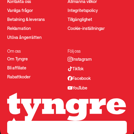
Kontakta oss
Allmänna villkor
Vanliga frågor
Integritetspolicy
Betalning & leverans
Tillgänglighet
Reklamation
Cookie-inställningar
Utöva ångerrätten
Om oss
Följ oss
Om Tyngre
Instagram
Bli affiliate
TikTok
Rabattkoder
Facebook
YouTube