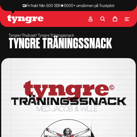
Fri frakt från 500 SEK
5000+ omdömen på Trustpilot
Butik
Recept
Podcast
Artiklar
Tyngre
Podcast
Tyngre Träningssnack
TYNGRE TRÄNINGSSNACK