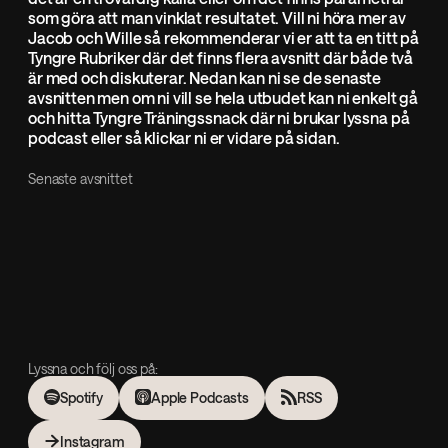
som göra att man vinklat resultatet. Vill ni höra mer av
Jacob och Wille så rekommenderar vi er att ta en titt på
Tyngre Rubriker där det finns flera avsnitt där både två
är med och diskuterar. Nedan kan ni se de senaste
avsnitten men om ni vill se hela utbudet kan ni enkelt gå
och hitta Tyngre Träningssnack där ni brukar lyssna på
podcast eller så klickar ni er vidare på sidan.
Senaste avsnittet
Lyssna och följ oss på:
Spotify
Apple Podcasts
RSS
Instagram