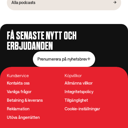
Alla podcasts
FÅ SENASTE NYTT OCH
ERBJUDANDEN
Prenumerera på nyhetsbrev
Kundservice
Köpvillkor
Kontakta oss
Allmänna villkor
Vanliga frågor
Integritetspolicy
Betalning & leverans
Tillgänglighet
Reklamation
Cookie-inställningar
Utöva ångerrätten