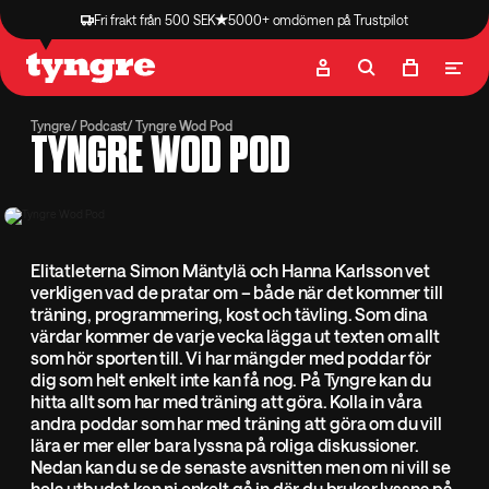
Fri frakt från 500 SEK
5000+ omdömen på Trustpilot
Butik
Recept
Podcast
Artiklar
Tyngre
Podcast
Tyngre Wod Pod
TYNGRE WOD POD
Elitatleterna Simon Mäntylä och Hanna Karlsson vet
verkligen vad de pratar om – både när det kommer till
träning, programmering, kost och tävling. Som dina
värdar kommer de varje vecka lägga ut texten om allt
som hör sporten till. Vi har mängder med poddar för
dig som helt enkelt inte kan få nog. På Tyngre kan du
hitta allt som har med träning att göra. Kolla in våra
andra poddar som har med träning att göra om du vill
lära er mer eller bara lyssna på roliga diskussioner.
Nedan kan du se de senaste avsnitten men om ni vill se
hela utbudet kan ni enkelt gå in där du brukar lyssna på