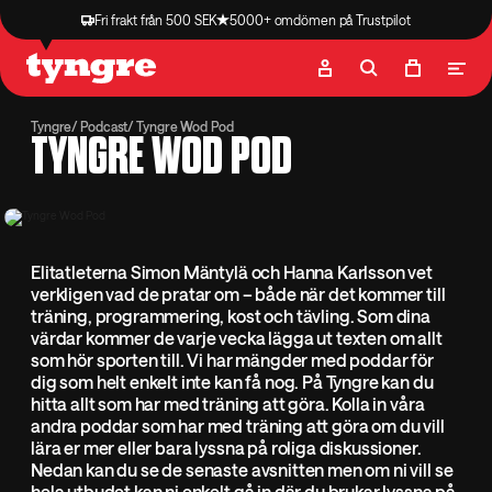
Fri frakt från 500 SEK
5000+ omdömen på Trustpilot
Butik
Recept
Podcast
Artiklar
Tyngre
Podcast
Tyngre Wod Pod
TYNGRE WOD POD
Elitatleterna Simon Mäntylä och Hanna Karlsson vet
verkligen vad de pratar om – både när det kommer till
träning, programmering, kost och tävling. Som dina
värdar kommer de varje vecka lägga ut texten om allt
som hör sporten till. Vi har mängder med poddar för
dig som helt enkelt inte kan få nog. På Tyngre kan du
hitta allt som har med träning att göra. Kolla in våra
andra poddar som har med träning att göra om du vill
lära er mer eller bara lyssna på roliga diskussioner.
Nedan kan du se de senaste avsnitten men om ni vill se
hela utbudet kan ni enkelt gå in där du brukar lyssna på