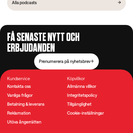
Alla podcasts
FÅ SENASTE NYTT OCH
ERBJUDANDEN
Prenumerera på nyhetsbrev
Kundservice
Köpvillkor
Kontakta oss
Allmänna villkor
Vanliga frågor
Integritetspolicy
Betalning & leverans
Tillgänglighet
Reklamation
Cookie-inställningar
Utöva ångerrätten