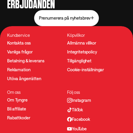
ERBJUDANDEN
Prenumerera på nyhetsbrev
Kundservice
Köpvillkor
Kontakta oss
Allmänna villkor
Vanliga frågor
Integritetspolicy
Betalning & leverans
Tillgänglighet
Reklamation
Cookie-inställningar
Utöva ångerrätten
Om oss
Följ oss
Om Tyngre
Instagram
Bli affiliate
TikTok
Rabattkoder
Facebook
YouTube