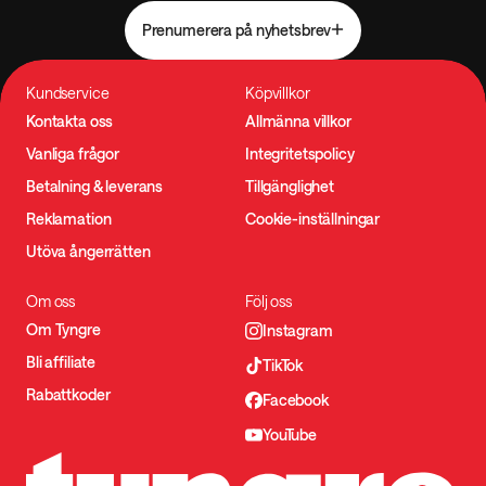
Prenumerera på nyhetsbrev
Kundservice
Köpvillkor
Kontakta oss
Allmänna villkor
Vanliga frågor
Integritetspolicy
Betalning & leverans
Tillgänglighet
Reklamation
Cookie-inställningar
Utöva ångerrätten
Om oss
Följ oss
Om Tyngre
Instagram
Bli affiliate
TikTok
Rabattkoder
Facebook
YouTube