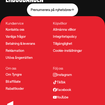
Prenumerera på nyhetsbrev
Kundservice
Köpvillkor
Kontakta oss
Allmänna villkor
Vanliga frågor
Integritetspolicy
Betalning & leverans
Tillgänglighet
Reklamation
Cookie-inställningar
Utöva ångerrätten
Om oss
Följ oss
Om Tyngre
Instagram
Bli affiliate
TikTok
Rabattkoder
Facebook
YouTube