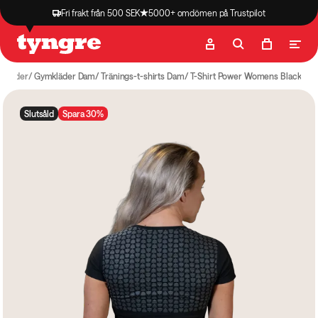
Fri frakt från 500 SEK
5000+ omdömen på Trustpilot
Butik
Recept
Podcast
Artiklar
mkläder
Gymkläder Dam
Tränings-t-shirts Dam
T-Shirt Power Womens Black
Slutsåld
Spara 30%