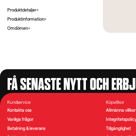
Produktdetaljer
Produktinformation
Omdömen
FÅ SENASTE NYTT OCH ERB
Kundservice
Köpvillkor
Kontakta oss
Allmänna villkor
Vanliga frågor
Integritetspolic
Betalning & leverans
Tillgänglighet