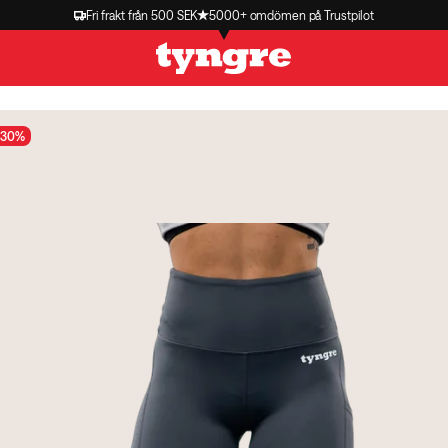
Fri frakt från 500 SEK
5000+ omdömen på Trustpilot
 30%