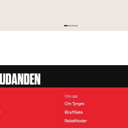
JUDANDEN
Om oss
Om Tyngre
y
Bli affiliate
Rabattkoder