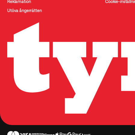
Reklamation
Cookie-inställn
Utöva ångerrätten