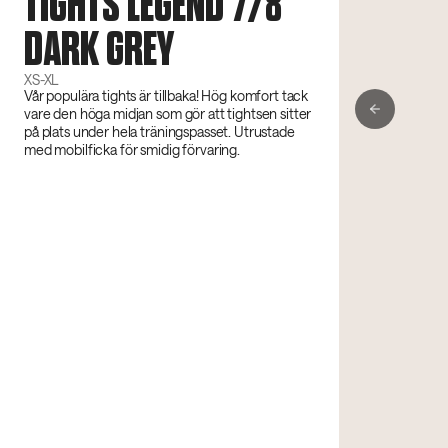
TIGHTS LEGEND 7/8
DARK GREY
XS-XL
Vår populära tights är tillbaka! Hög komfort tack
vare den höga midjan som gör att tightsen sitter
på plats under hela träningspasset. Utrustade
med mobilficka för smidig förvaring.