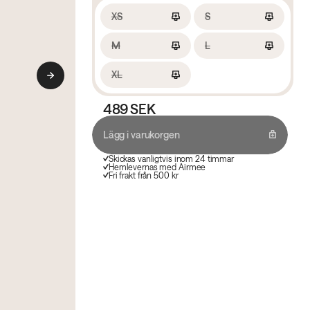
XS
S
M
L
XL
489 SEK
Lägg i varukorgen
Skickas vanligtvis inom 24 timmar
Hemlevernas med Airmee
Fri frakt från 500 kr