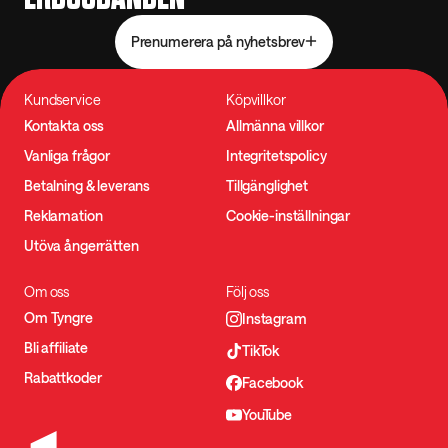
Prenumerera på nyhetsbrev
Kundservice
Köpvillkor
Kontakta oss
Allmänna villkor
Vanliga frågor
Integritetspolicy
Betalning & leverans
Tillgänglighet
Reklamation
Cookie-inställningar
Utöva ångerrätten
Om oss
Följ oss
Om Tyngre
Instagram
Bli affiliate
TikTok
Rabattkoder
Facebook
YouTube