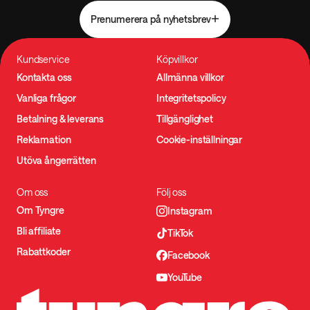
Prenumerera på nyhetsbrev
Kundservice
Köpvillkor
Kontakta oss
Allmänna villkor
Vanliga frågor
Integritetspolicy
Betalning & leverans
Tillgänglighet
Reklamation
Cookie-inställningar
Utöva ångerrätten
Om oss
Följ oss
Om Tyngre
Instagram
Bli affiliate
TikTok
Rabattkoder
Facebook
YouTube