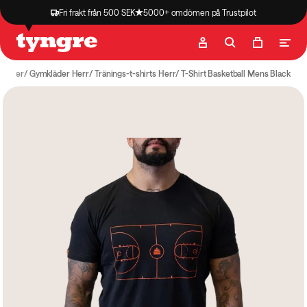
Fri frakt från 500 SEK
5000+ omdömen på Trustpilot
Butik
Recept
Podcast
Artiklar
kläder
Gymkläder Herr
Tränings-t-shirts Herr
T-Shirt Basketball Mens Black