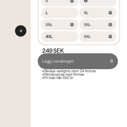
S
M
L
XL
XXL
3XL
4XL
5XL
249 SEK
Lägg i varukorgen
Skickas vanligtvis inom 24 timmar
Hemlevernas med Airmee
Fri frakt från 500 kr