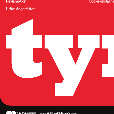
Reklamation
Cookie-inställn
Utöva ångerrätten