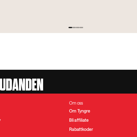
JUDANDEN
Om oss
Om Tyngre
y
Bli affiliate
Rabattkoder