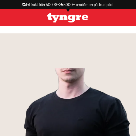
Fri frakt från 500 SEK
5000+ omdömen på Trustpilot