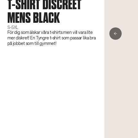
T-SHIRT DISCREET
MENS BLACK
S-5XL
För dig som älskar våra t-shirts men vill vara lite
mer diskret! En Tyngre t-shirt som passar lika bra
på jobbet som till gymmet!