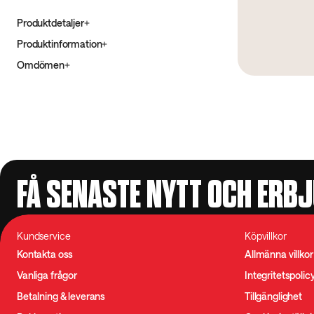
Produktdetaljer
Produktinformation
Omdömen
FÅ SENASTE NYTT OCH ERB
Kundservice
Köpvillkor
Kontakta oss
Allmänna villkor
Vanliga frågor
Integritetspolic
Betalning & leverans
Tillgänglighet