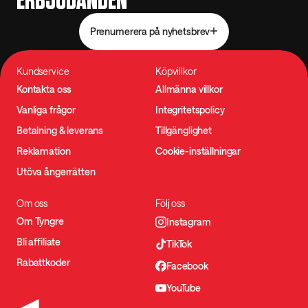
ERBJUDANDEN
Prenumerera på nyhetsbrev
Kundservice
Köpvillkor
Kontakta oss
Allmänna villkor
Vanliga frågor
Integritetspolicy
Betalning & leverans
Tillgänglighet
Reklamation
Cookie-inställningar
Utöva ångerrätten
Om oss
Följ oss
Om Tyngre
Instagram
Bli affiliate
TikTok
Rabattkoder
Facebook
YouTube