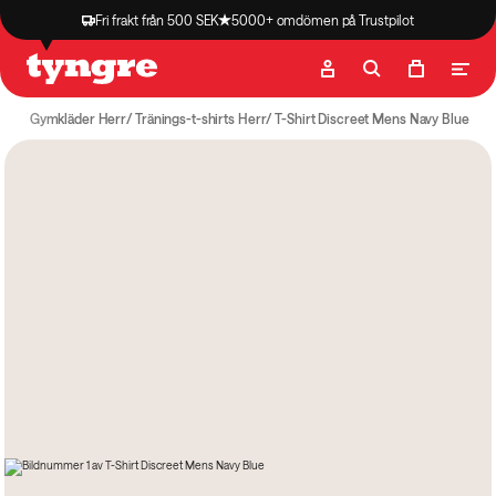
Fri frakt från 500 SEK
5000+ omdömen på Trustpilot
Butik
Recept
Podcast
Artiklar
der
Gymkläder Herr
Tränings-t-shirts Herr
T-Shirt Discreet Mens Navy Blue