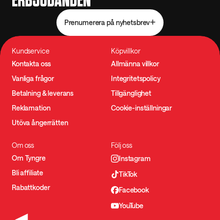
ERBJUDANDEN
Prenumerera på nyhetsbrev
Kundservice
Köpvillkor
Kontakta oss
Allmänna villkor
Vanliga frågor
Integritetspolicy
Betalning & leverans
Tillgänglighet
Reklamation
Cookie-inställningar
Utöva ångerrätten
Om oss
Följ oss
Om Tyngre
Instagram
Bli affiliate
TikTok
Rabattkoder
Facebook
YouTube