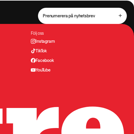
Prenumerera på nyhetsbrev
Följ oss
Instagram
TikTok
Facebook
YouTube