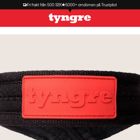
Fri frakt från 500 SEK
5000+ omdömen på Trustpilot