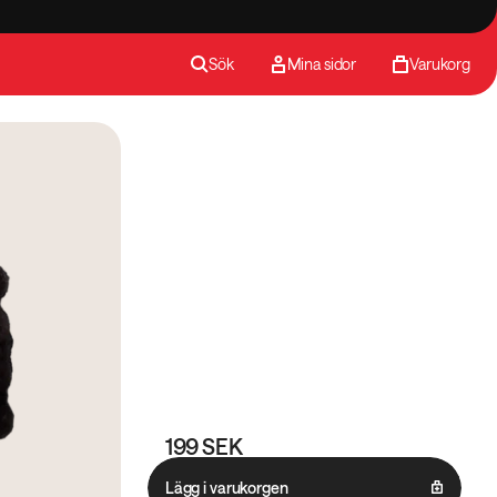
Sök
Mina sidor
Varukorg
199 SEK
Lägg i varukorgen