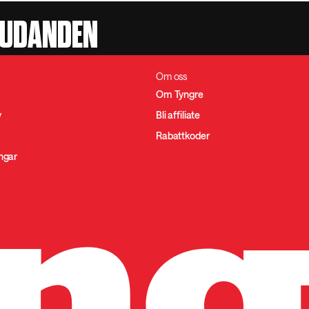
JUDANDEN
Om oss
Om Tyngre
y
Bli affiliate
Rabattkoder
ingar