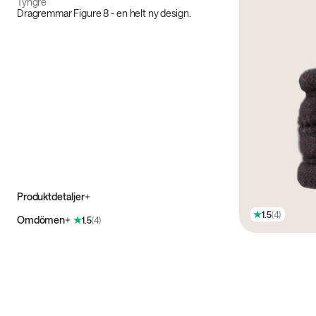
Tyngre
Dragremmar Figure 8 - en helt ny design.
Produktdetaljer
1.5
(
4
)
Omdömen
1.5
(
4
)