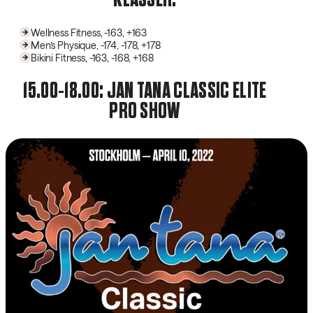
Wellness Fitness, -163, +163
Men’s Physique, -174, -178, +178
Bikini Fitness, -163, -168, +168
15.00-18.00: JAN TANA CLASSIC ELITE
PRO SHOW