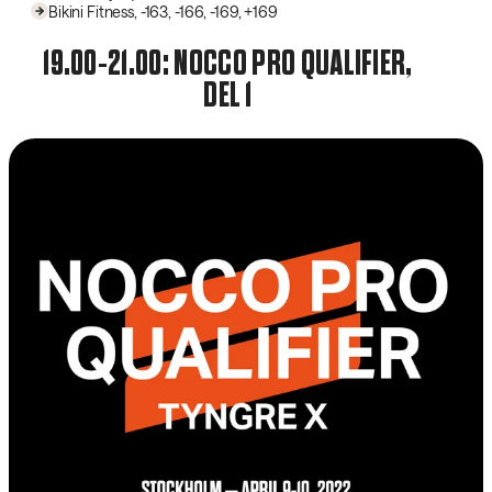
Bikini Fitness, -163, -166, -169, +169
19.00-21.00: NOCCO PRO QUALIFIER,
DEL 1