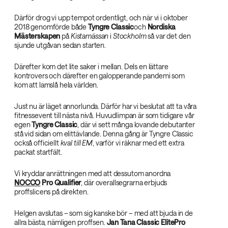
Därför drog vi upp tempot ordentligt, och när vi i oktober
2018 genomförde både
Tyngre Classic
och
Nordiska
Mästerskapen
på
Kistamässan
i
Stockholm
så var det den
sjunde utgåvan sedan starten.
Därefter kom det lite saker i mellan. Dels en lättare
kontrovers och därefter en galopperande pandemi som
kom att lamslå hela världen.
Just nu är läget annorlunda. Därför har vi beslutat att ta våra
fitnessevent till nästa nivå. Huvudlimpan är som tidigare vår
egen
Tyngre Classic
, där vi sett många lovande debutanter
stå vid sidan om elittävlande. Denna gång är Tyngre Classic
också officiellt
kval till EM
, varför vi räknar med ett extra
packat startfält.
Vi kryddar anrättningen med att dessutom anordna
NOCCO
Pro Qualifier
, där overallsegrarna erbjuds
proffslicens på direkten.
Helgen avslutas – som sig kanske bör – med att bjuda in de
allra bästa, nämligen proffsen.
Jan Tana Classic
ElitePro