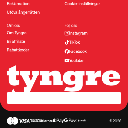
Reklamation
Cookie-inställningar
Utöva ångerrätten
Om oss
Följ oss
Om Tyngre
Instagram
Bli affiliate
TikTok
Rabattkoder
Facebook
YouTube
© 2026