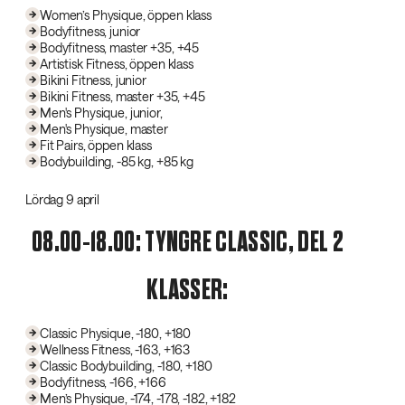
Women’s Physique, öppen klass
Bodyfitness, junior
Bodyfitness, master +35, +45
Artistisk Fitness, öppen klass
Bikini Fitness, junior
Bikini Fitness, master +35, +45
Men's Physique, junior,
Men's Physique, master
Fit Pairs, öppen klass
Bodybuilding, -85 kg, +85 kg
Lördag 9 april
08.00-18.00: TYNGRE CLASSIC, DEL 2
KLASSER:
Classic Physique, -180, +180
Wellness Fitness, -163, +163
Classic Bodybuilding, -180, +180
Bodyfitness, -166, +166
Men’s Physique, -174, -178, -182, +182