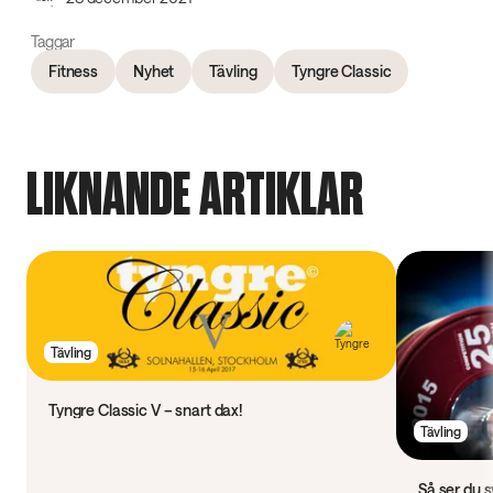
Taggar
Fitness
Nyhet
Tävling
Tyngre Classic
LIKNANDE ARTIKLAR
Tävling
Tyngre Classic V – snart dax!
Tävling
Så ser du 