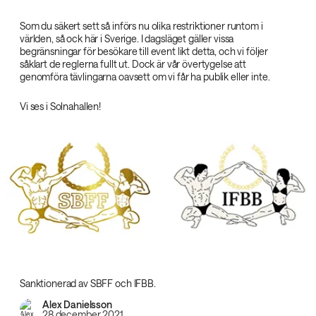
Som du säkert sett så införs nu olika restriktioner runtom i
världen, så ock här i Sverige. I dagsläget gäller vissa
begränsningar för besökare till event likt detta, och vi följer
såklart de reglerna fullt ut. Dock är vår övertygelse att
genomföra tävlingarna oavsett om vi får ha publik eller inte.
Vi ses i Solnahallen!
Sanktionerad av SBFF och IFBB.
Alex Danielsson
28 december 2021