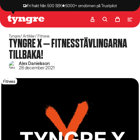
Fri frakt från 500 SEK
5000+ omdömen på Trustpilot
Butik
Recept
Podcast
Artiklar
Tyngre
Artiklar
Fitness
TYNGRE X – FITNESSTÄVLINGARNA
TILLBAKA!
Alex Danielsson
28 december 2021
Fitness