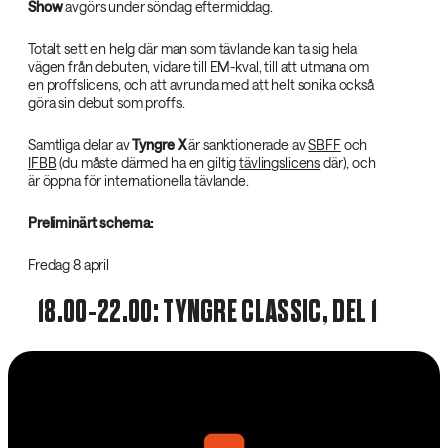
Show
avgörs under söndag eftermiddag.
Totalt sett en helg där man som tävlande kan ta sig hela
vägen från debuten, vidare till EM-kval, till att utmana om
en proffslicens, och att avrunda med att helt sonika också
göra sin debut som proffs.
Samtliga delar av
Tyngre X
är sanktionerade av
SBFF
och
IFBB
(du måste därmed ha en giltig
tävlingslicens
där), och
är öppna för internationella tävlande.
Preliminärt schema:
Fredag 8 april
18.00-22.00: TYNGRE CLASSIC, DEL 1