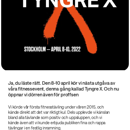
Ja, du läste rätt. Den 8-10 april kör vi nästa utgåva av
våra fitnessevent, denna gång kallad Tyngre X. Och nu
öppnar vi dörren även för proffsen
Vi körde vår första fitnesstävling under våren 2015, och
kände direkt att det var riktigt kul. Dels upplevde vi känslan
bland alla tävlande som positiv och uppsluppen, och vi
kände även att vi kunde erbjuda publiken fina och rappa
tävlingar i en festlig inramning.