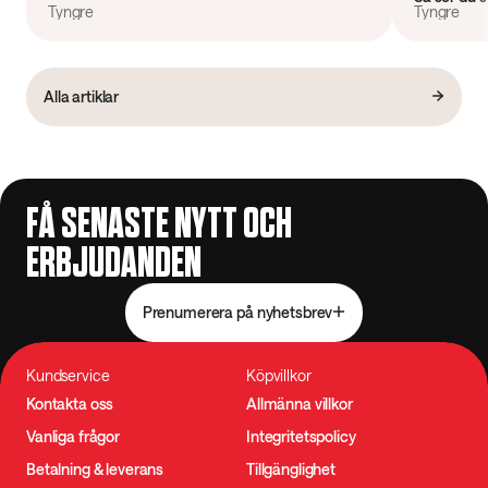
Tyngre
Tyngre
Alla artiklar
FÅ SENASTE NYTT OCH
ERBJUDANDEN
Prenumerera på nyhetsbrev
Kundservice
Köpvillkor
Kontakta oss
Allmänna villkor
Vanliga frågor
Integritetspolicy
Betalning & leverans
Tillgänglighet