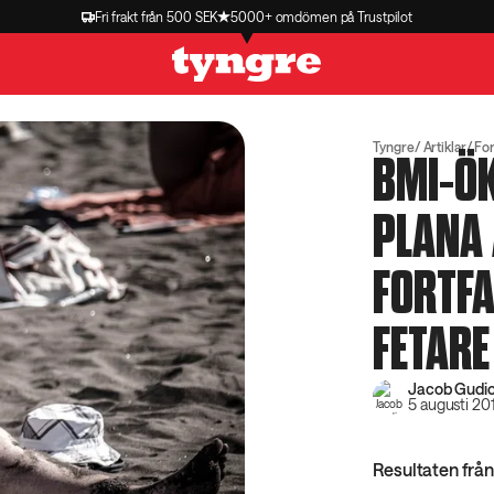
Fri frakt från 500 SEK
5000+ omdömen på Trustpilot
Tyngre
Artiklar
Fo
BMI-Ö
PLANA 
FORTFA
FETARE
Jacob Gudio
5 augusti 20
Resultaten från