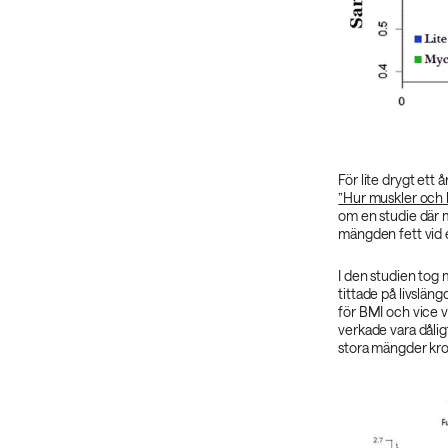
För lite drygt ett 
”Hur muskler och 
om en studie där 
mängden fett vid 
I den studien tog
tittade på livsläng
för BMI och vice ve
verkade vara dåligt
stora mängder kro