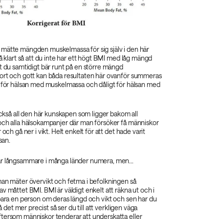
mätte mängden muskelmassa för sig själv i den här
så klart så att du inte har ett högt BMI med låg mängd
t du samtidigt bär runt på en större mängd
ort och gott kan båda resultaten här ovanför summeras
a för hälsan med muskelmassa och dåligt för hälsan med
 också all den här kunskapen som ligger bakom all
och alla hälsokampanjer där man försöker få människor
 och gå ner i vikt. Helt enkelt för att det hade varit
san.
r långsammare i många länder numera, men...
man mäter övervikt och fetma i befolkningen så
v måttet BMI. BMI är väldigt enkelt att räkna ut och i
bara en person om deras längd och vikt och sen har du
få det mer precist så ser du till att verkligen väga
tersom människor tenderar att underskatta eller