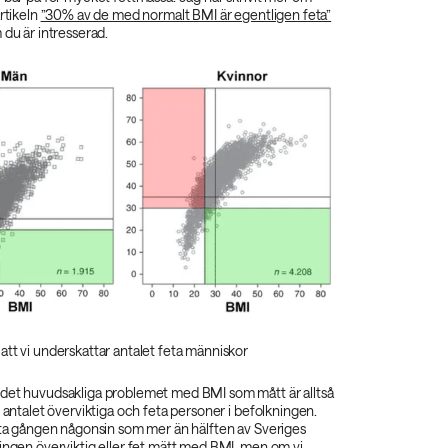
artikeln
”30% av de med normalt BMI är egentligen feta”
du är intresserad.
tt vi underskattar antalet feta människor
det huvudsakliga problemet med BMI som mått är alltså
r antalet överviktiga och feta personer i befolkningen.
rsta gången någonsin som mer än hälften av Sveriges
ingen överviktig eller fet mätt med BMI, men om vi