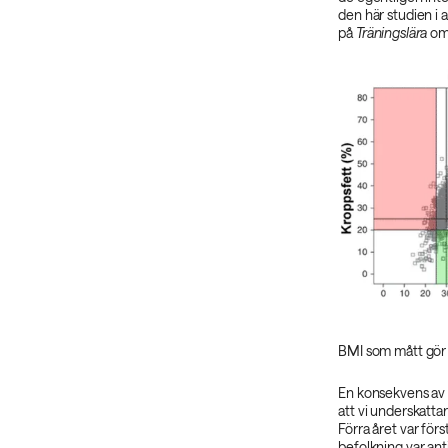
den här studien i 
på
Träningslära
om 
BMI som mått gör a
En konsekvens av 
att vi underskatta
Förra året var fö
befolkning var ant