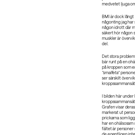
medvetet ljuga om 
BMI är dock långt 
någonting jag har 
någon idrott där m
säkert hör någon
muskler är övervi
del.
Det stora problem
bär runt på en oh
på kroppen som enl
”smalfeta”
personer
ser särskilt övervi
kroppssammansättn
I bilden här under 
kroppssammansätt
Grafen visar deras 
markerat ut perso
prickarna som ligge
har en ohälsosam 
fältet är personer
de egentligen inte