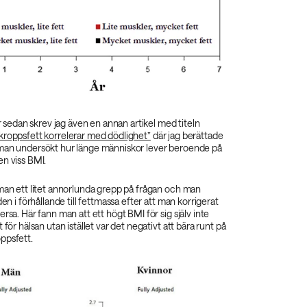
år sedan skrev jag även en annan artikel med titeln
kroppsfett korrelerar med dödlighet”
där jag berättade
man undersökt hur länge människor lever beroende på
en viss BMI.
 man ett litet annorlunda grepp på frågan och man
den i förhållande till fettmassa efter att man korrigerat
rsa. Här fann man att ett högt BMI för sig själv inte
 för hälsan utan istället var det negativt att bära runt på
ppsfett.