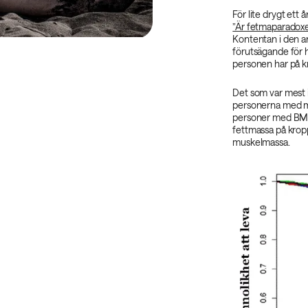
För lite drygt ett 
”Är fetmaparadoxen
Kontentan i den ar
förutsägande för
personen har på k
Det som var mest i
personerna med my
personer med BMI
fettmassa på kroppe
muskelmassa.