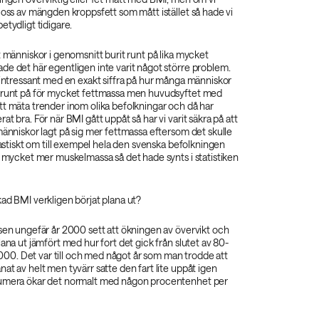
 oss av mängden kroppsfett som mått istället så hade vi
etydligt tidigare.
t människor i genomsnitt burit runt på lika mycket
de det här egentligen inte varit något större problem.
 intressant med en exakt siffra på hur många människor
 runt på för mycket fettmassa men huvudsyftet med
tt mäta trender inom olika befolkningar och då har
t bra. För när BMI gått uppåt så har vi varit säkra på att
människor lagt på sig mer fettmassa eftersom det skulle
ntastiskt om till exempel hela den svenska befolkningen
å mycket mer muskelmassa så det hade synts i statistiken
ad BMI verkligen börjat plana ut?
sen ungefär år 2000 sett att ökningen av övervikt och
lana ut jämfört med hur fort det gick från slutet av 80-
r 2000. Det var till och med något år som man trodde att
at av helt men tyvärr satte den fart lite uppåt igen
numera ökar det normalt med någon procentenhet per