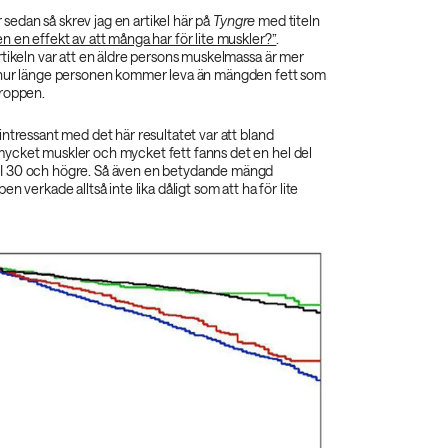
år sedan så skrev jag en artikel här på
Tyngre
med titeln
 en effekt av att många har för lite muskler?”
.
tikeln var att en äldre persons muskelmassa är mer
 hur länge personen kommer leva än mängden fett som
roppen.
ntressant med det här resultatet var att bland
cket muskler och mycket fett fanns det en hel del
 30 och högre. Så även en betydande mängd
n verkade alltså inte lika dåligt som att ha för lite