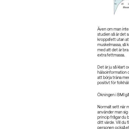
Även om man inte 
studien så är det 
kroppsfett utan at
muskelmassa, så k
med att det är br
extra fettmassa.
Det är ju så klart
hälsoinformation 
att börja träna mer
positivt för folkhäl
Ökningen i BMI gå
Normalt sett när 
använder man sig a
princip frågar du 
ditt värde. Vill du 
personen också ef