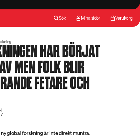
Sök
Mina sidor
Varukorg
rskning
KNINGEN HAR BÖRJAT
AV MEN FOLK BLIR
RANDE FETARE OCH
l
17
 ny global forskning är inte direkt muntra.