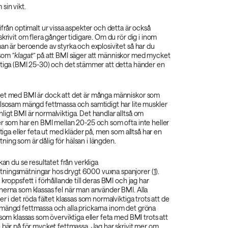
sin vikt.
ifrån optimalt ur vissa aspekter och detta är också
skrivit om flera gånger tidigare. Om du rör dig i inom
an är beroende av styrka och explosivitet så har du
 som
”klagat”
på att BMI säger att människor med mycket
ktiga (BMI 25-30) och det stämmer att detta händer en
et med BMI är dock att det är många människor som
älsosam mängd fettmassa och samtidigt har lite muskler
igt BMI är normalviktiga. Det handlar alltså om
 som har en BMI mellan 20-25 och som ofta inte heller
ktiga eller feta ut med kläder på, men som alltså har en
ing som är dålig för hälsan i längden.
kan du se resultatet från verkliga
ningsmätningar hos drygt 6000 vuxna spanjorer (
1
).
kroppsfett i förhållande till deras BMI och jag har
nerna som klassas fel när man använder BMI. Alla
r i det röda fältet klassas som normalviktiga trots att de
mängd fettmassa och alla prickarna inom det gröna
 som klassas som överviktiga eller feta med BMI trots att
 bär på för mycket fettmassa. Jag har skrivit mer om