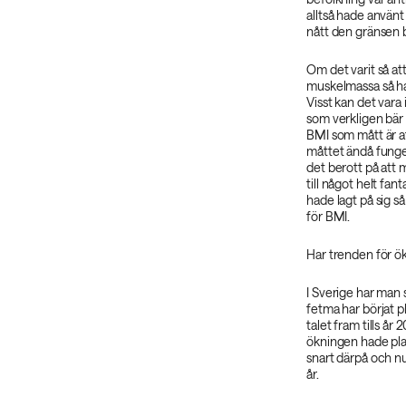
alltså hade använt
nått den gränsen b
Om det varit så at
muskelmassa så ha
Visst kan det vara
som verkligen bär
BMI som mått är a
måttet ändå fungera
det berott på att 
till något helt fa
hade lagt på sig s
för BMI.
Har trenden för ök
I Sverige har man 
fetma har börjat p
talet fram tills å
ökningen hade plan
snart därpå och 
år.