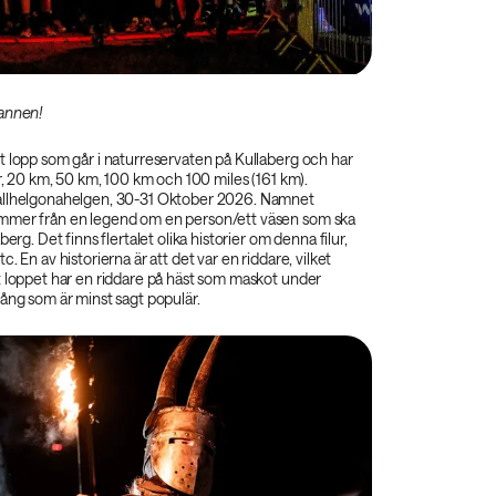
annen!
t lopp som går i naturreservaten på Kullaberg och har
er, 20 km, 50 km, 100 km och 100 miles (161 km).
allhelgonahelgen, 30-31 Oktober 2026. Namnet
mmer från en legend om en person/ett väsen som ska
berg. Det finns flertalet olika historier om denna filur,
. En av historierna är att det var en riddare, vilket
t loppet har en riddare på häst som maskot under
ång som är minst sagt populär.