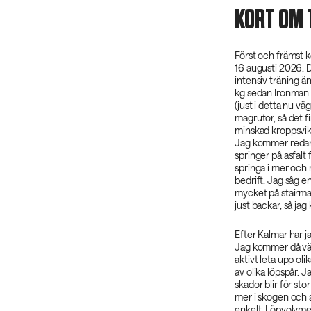
KORT OM 
Först och främst 
16 augusti 2026. 
intensiv träning ä
kg sedan Ironman K
(just i detta nu vä
magrutor, så det f
minskad kroppsvikt
Jag kommer redan 
springer på asfalt 
springa i mer och
bedrift. Jag såg e
mycket på stairmas
just backar, så ja
Efter Kalmar har j
Jag kommer då väld
aktivt leta upp oli
av olika löpspår. 
skador blir för s
mer i skogen och a
enkelt. Löpvolym