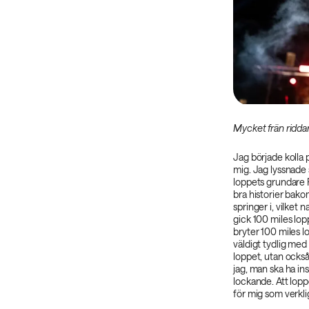
Mycket frän ridda
Jag började kolla
mig. Jag lyssnade
loppets grundare Pe
bra historier bako
springer i, vilket 
gick 100 miles lo
bryter 100 miles l
väldigt tydlig med
loppet, utan också
jag, man ska ha i
lockande. Att lopp
för mig som verklig