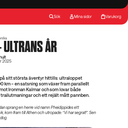
Sök
Mina sidor
Varukorg
önika
 ULTRANS ÅR
hult
r 2025
på sitt största äventyr hittills: ultraloppet
 km – en satsning som växer fram parallellt
mot Ironman Kalmar och som lovar både
trailutmaningar och ett rejält mått pannben.
dan sprang en herre vid namn Pheidippides ett
ik, kom fram till Athen och utropade: “Vi har segrat!”. Sen
 dog.