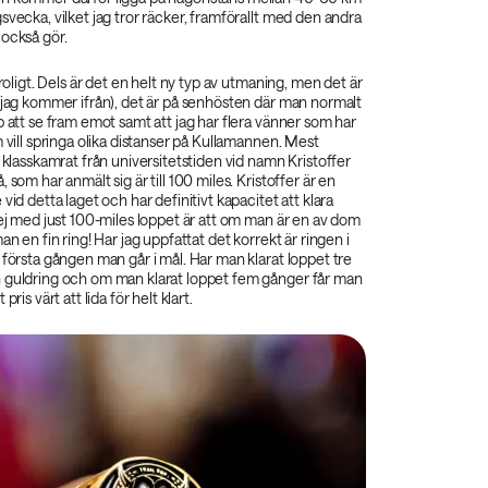
svecka, vilket jag tror räcker, framförallt med den andra
 också gör.
 roligt. Dels är det en helt ny typ av utmaning, men det är
 jag kommer ifrån), det är på senhösten där man normalt
p att se fram emot samt att jag har flera vänner som har
m vill springa olika distanser på Kullamannen. Mest
n klasskamrat från universitetstiden vid namn Kristoffer
 som har anmält sig är till 100 miles. Kristoffer är en
vid detta laget och har definitivt kapacitet att klara
rej med just 100-miles loppet är att om man är en av dom
an en fin ring! Har jag uppfattat det korrekt är ringen i
 första gången man går i mål. Har man klarat loppet tre
 guldring och om man klarat loppet fem gånger får man
pris värt att lida för helt klart.