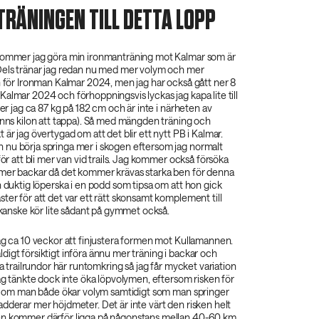
TRÄNINGEN TILL DETTA LOPP
kommer jag göra min ironmanträning mot Kalmar som är
Dels tränar jag redan nu med mer volym och mer
n för Ironman Kalmar 2024, men jag har också gått ner 8
almar 2024 och förhoppningsvis lyckas jag kapa lite till
ger jag ca 87 kg på 182 cm och är inte i närheten av
inns kilon att tappa). Så med mängden träning och
 är jag övertygad om att det blir ett nytt PB i Kalmar.
nu börja springa mer i skogen eftersom jag normalt
för att bli mer van vid trails. Jag kommer också försöka
 mer backar då det kommer krävas starka ben för denna
n duktig löperska i en podd som tipsa om att hon gick
ter för att det var ett rätt skonsamt komplement till
g kanske kör lite sådant på gymmet också.
ag ca 10 veckor att finjustera formen mot Kullamannen.
igt försiktigt införa ännu mer träning i backar och
ka trailrundor här runtomkring så jag får mycket variation
Jag tänkte dock inte öka löpvolymen, eftersom risken för
tor om man både ökar volym samtidigt som man springer
dderar mer höjdmeter. Det är inte värt den risken helt
en kommer därför ligga på någonstans mellan 40-60 km