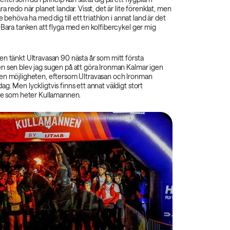
a redo när planet landar. Visst, det är lite förenklat, men
le behöva ha med dig till ett triathlon i annat land är det
 Bara tanken att flyga med en kolfibercykel ger mig
n tänkt Ultravasan 90 nästa år som mitt första
n sen blev jag sugen på att göra Ironman Kalmar igen
en möjligheten, eftersom Ultravasan och Ironman
g. Men lyckligtvis finns ett annat väldigt stort
ige som heter Kullamannen.