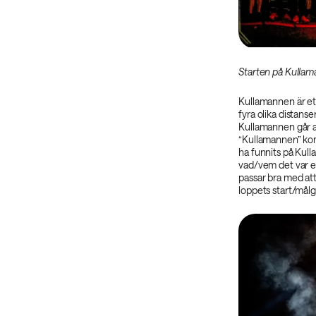
Starten på Kullam
Kullamannen är et
fyra olika distans
Kullamannen går 
“Kullamannen” ko
ha funnits på Kulla
vad/vem det var etc
passar bra med at
loppets start/målg