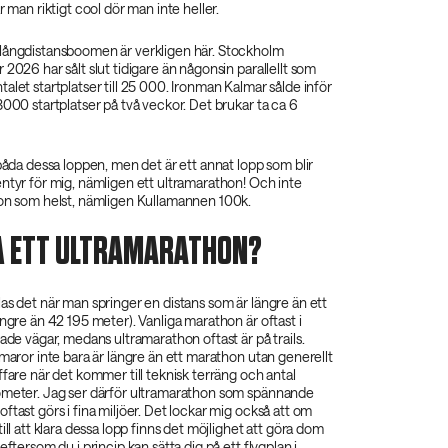
r man riktigt cool dör man inte heller.
långdistansboomen är verkligen här. Stockholm
 2026 har sålt slut tidigare än någonsin parallellt som
alet startplatser till 25 000. Ironman Kalmar sålde inför
3000 startplatser på två veckor. Det brukar ta ca 6
 båda dessa loppen, men det är ett annat lopp som blir
ntyr för mig, nämligen ett ultramarathon! Och inte
hon som helst, nämligen Kullamannen 100k.
Å ETT ULTRAMARATHON?
as det när man springer en distans som är längre än ett
ängre än 42 195 meter). Vanliga marathon är oftast i
rade vägar, medans ultramarathon oftast är på trails.
amaror inte bara är längre än ett marathon utan generellt
ffare när det kommer till teknisk terräng och antal
ometer. Jag ser därför ultramarathon som spännande
ftast görs i fina miljöer. Det lockar mig också att om
ill att klara dessa lopp finns det möjlighet att göra dom
eftersom du i princip kan sätta dig på ett flygplan i