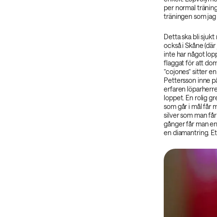
per normal träning
träningen som jag
Detta ska bli sjukt
också i Skåne (där
inte har något lop
flaggat för att do
”cojones” sitter e
Pettersson inne på,
erfaren löparherre 
loppet. En rolig g
som går i mål får m
silver som man får
gånger får man en
en diamantring. Ett 