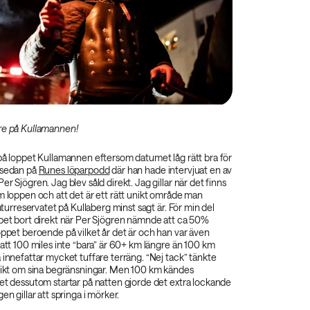
re på Kullamannen!
 på loppet Kullamannen eftersom datumet låg rätt bra för
 sedan på
Runes löparpodd
där han hade intervjuat en av
r Sjögren. Jag blev såld direkt. Jag gillar när det finns
m loppen och att det är ett rätt unikt område man
naturreservatet på Kullaberg minst sagt är. För min del
ppet bort direkt när Per Sjögren nämnde att ca 50%
oppet beroende på vilket år det är och han var även
 att 100 miles inte “bara” är 60+ km längre än 100 km
 innefattar mycket tuffare terräng. “Nej tack” tänkte
nsikt om sina begränsningar. Men 100 km kändes
et dessutom startar på natten gjorde det extra lockande
en gillar att springa i mörker.