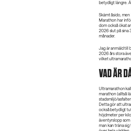
betydligt längre. Ä
Skämt åsido, men 
Marathon har inför
dom också ökat ant
2026 slut på sina 
månader.
Jag är anmäld till
2026 års stora äve
vilket ultramarat
VAD ÄR D
Ultramarathon kall
marathon (alltså l
stadsmiljö/asfalte
Detta gör att ultr
också betydligt tu
höjdmeter per kil
äventyrslopp som o
man kan träna sig t
över hela världen, 