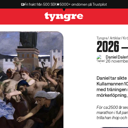
Fri frakt från 500 SEK
5000+ omdömen på Trustpilot
Tyngre
Artiklar
Kr
2026 –
Daniel Daler
26 novembe
Daniel tar sikte 
Kullamannen 100
med träningen 
mörkerlöpning, 
För ca 2500 år se
marathon i full pan
trilla han ihop och