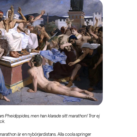
kars Pheidippides, men han klarade sitt marathon! Tror ej
ck.
t marathon är en nybörjardistans. Alla coola springer