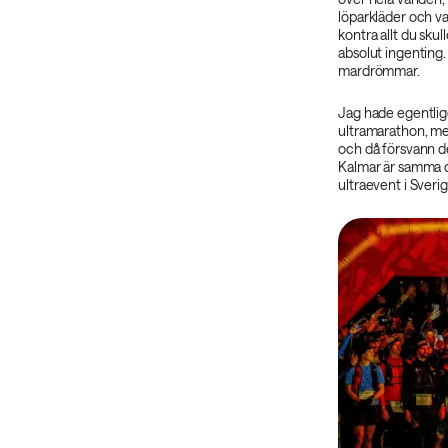
löparkläder och var
kontra allt du skul
absolut ingenting.
mardrömmar.
Jag hade egentlige
ultramarathon, me
och då försvann d
Kalmar är samma da
ultraevent i Sver