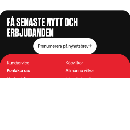
FÅ SENASTE NYTT OCH
ERBJUDANDEN
Prenumerera på nyhetsbrev
Kundservice
Köpvillkor
Kontakta oss
Allmänna villkor
Vanliga frågor
Integritetspolicy
Betalning & leverans
Tillgänglighet
Reklamation
Cookie-inställningar
Utöva ångerrätten
Om oss
Följ oss
Om Tyngre
Instagram