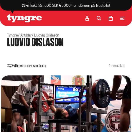
Fri frakt från 500 SEK
5000+ omdömen på Trustpilot
Butik
Recept
Podcast
Artiklar
Tyngre
Artiklar
Ludvig Gislason
LUDVIG GISLASON
Filtrera och sortera
1 resultat