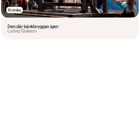
Krönika
Den där bänkbryggan igen
Ludvig Gislason