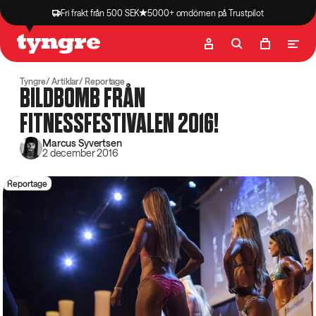
Fri frakt från 500 SEK
5000+ omdömen på Trustpilot
Butik
Recept
Podcast
Artiklar
Tyngre
Artiklar
Reportage
BILDBOMB FRÅN
FITNESSFESTIVALEN 2016!
Marcus Syvertsen
2 december 2016
Reportage