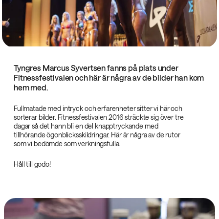
Tyngres Marcus Syvertsen fanns på plats under
Fitnessfestivalen och här är några av de bilder han kom
hem med.
Fullmatade med intryck och erfarenheter sitter vi här och
sorterar bilder. Fitnessfestivalen 2016 sträckte sig över tre
dagar så det hann bli en del knapptryckande med
tillhörande ögonblicksskildringar. Här är några av de rutor
som vi bedömde som verkningsfulla.
Håll till godo!