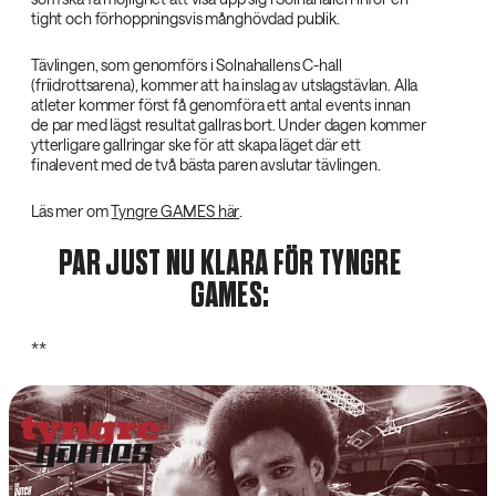
tight och förhoppningsvis månghövdad publik.
Tävlingen, som genomförs i Solnahallens C-hall
(friidrottsarena), kommer att ha inslag av utslagstävlan. Alla
atleter kommer först få genomföra ett antal events innan
de par med lägst resultat gallras bort. Under dagen kommer
ytterligare gallringar ske för att skapa läget där ett
finalevent med de två bästa paren avslutar tävlingen.
Läs mer om
Tyngre GAMES här
.
PAR JUST NU KLARA FÖR TYNGRE
GAMES:
**