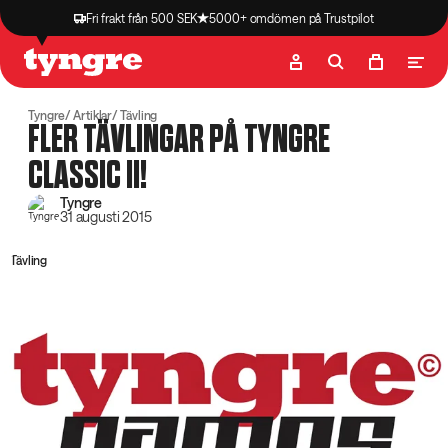
Fri frakt från 500 SEK
5000+ omdömen på Trustpilot
Butik
Recept
Podcast
Artiklar
Tyngre
Artiklar
Tävling
FLER TÄVLINGAR PÅ TYNGRE
CLASSIC II!
Tyngre
31 augusti 2015
Tävling