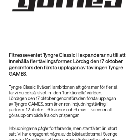
Fitnesseventet Tyngre Classic II expanderar nu till att
innehålla fler tävlingsformer. Lördag den 17 oktober
genomförs den första upplagan av tävlingen Tyngre
GAMES.
Tyngre Classic II växer! I ambitionen att göra mer för fler så
tar vi nu också klivet in i den "funktionella" världen.
Lördagen den 17 oktober genomförs den första upplagan
av
Tyngre GAMES
, som är en ren inbjudningstävling i
parform. 12 atleter – 6 kvinnor och 6 män – kommer att
göra upp om båda ära och prispengar.
Inbjudningarna pågår fortfarande, men startfältet är i stort
satt. Vi har engagerat några av de bästa atleterna i Sverige
som ska få möjlighet att visa upp sig i Solnahallen inför en