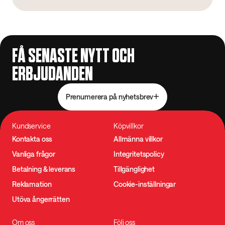
FÅ SENASTE NYTT OCH
ERBJUDANDEN
Prenumerera på nyhetsbrev
Kundservice
Köpvillkor
Kontakta oss
Allmänna villkor
Vanliga frågor
Integritetspolicy
Betalning & leverans
Tillgänglighet
Reklamation
Cookie-inställningar
Utöva ångerrätten
Om oss
Följ oss