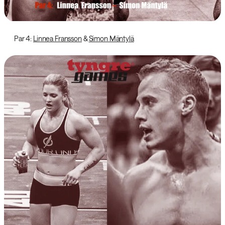
Par 4:
Linnea Fransson
&
Simon Mäntylä