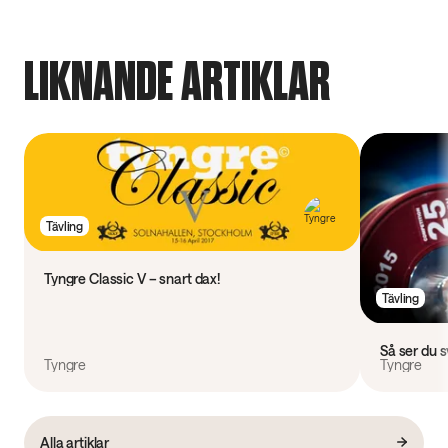
LIKNANDE ARTIKLAR
Tävling
Tyngre Classic V – snart dax!
Tävling
Så ser du 
Tyngre
Tyngre
Alla artiklar