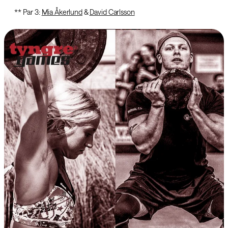
‌** Par 3:
Mia Åkerlund
&
David Carlsson