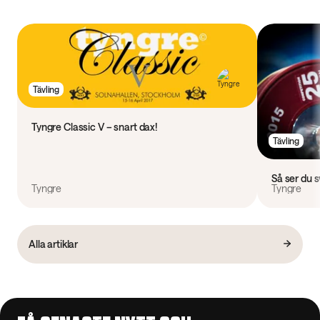
Tävling
Tyngre Classic V – snart dax!
Tävling
Så ser du 
Tyngre
Tyngre
Alla artiklar