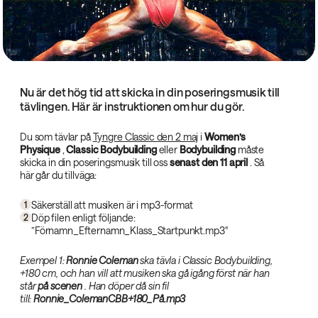
Nu är det hög tid att skicka in din poseringsmusik till
tävlingen. Här är instruktionen om hur du gör.
Du som tävlar på
Tyngre Classic den 2 maj
i
Women’s
Physique‌
,
Classic Bodybuilding‌
eller
Bodybuilding‌
måste
skicka in din poseringsmusik till oss
senast den 11 april‌
. Så
här går du tillväga:
Säkerställ att musiken är i mp3-format
1
Döp filen enligt följande:
2
”Förnamn_Efternamn_Klass_Startpunkt.mp3"
Exempel 1:
Ronnie Coleman‌
ska tävla i Classic Bodybuilding,
+180 cm, och han vill att musiken ska gå igång först när han
står
på scenen‌
. Han döper då sin fil
till:
Ronnie_Coleman
CBB
+180_På.mp3‌
‌