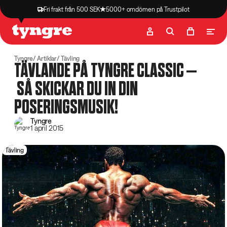
Fri frakt från 500 SEK
5000+ omdömen på Trustpilot
Butik
Recept
Podcast
Artiklar
Tyngre
Artiklar
Tävling
TÄVLANDE PÅ TYNGRE CLASSIC –
SÅ SKICKAR DU IN DIN
POSERINGSMUSIK!
Tyngre
1 april 2015
Tävling