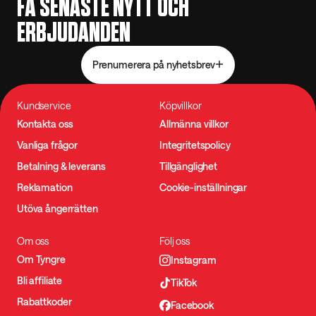
FÅ SENASTE NYTT OCH
ERBJUDANDEN
Prenumerera på nyhetsbrev
Kundservice
Köpvillkor
Kontakta oss
Allmänna villkor
Vanliga frågor
Integritetspolicy
Betalning & leverans
Tillgänglighet
Reklamation
Cookie-inställningar
Utöva ångerrätten
Om oss
Följ oss
Om Tyngre
Instagram
Bli affiliate
TikTok
Rabattkoder
Facebook