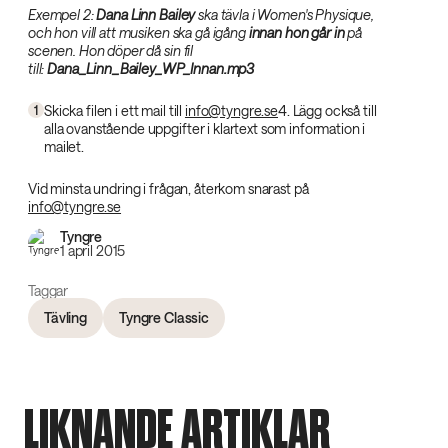
Exempel 2:
Dana Linn Bailey‌
ska tävla i Women's Physique,
och hon vill att musiken ska gå igång
innan hon går in‌
på
scenen. Hon döper då sin fil
till:
Dana_Linn_Bailey_WP_Innan.mp3‌
‌
Skicka filen i ett mail till
info@tyngre.se
4. Lägg också till
1
alla ovanstående uppgifter i klartext som information i
mailet.
Vid minsta undring i frågan, återkom snarast på
info@tyngre.se
Tyngre
1 april 2015
Taggar
Tävling
Tyngre Classic
LIKNANDE ARTIKLAR