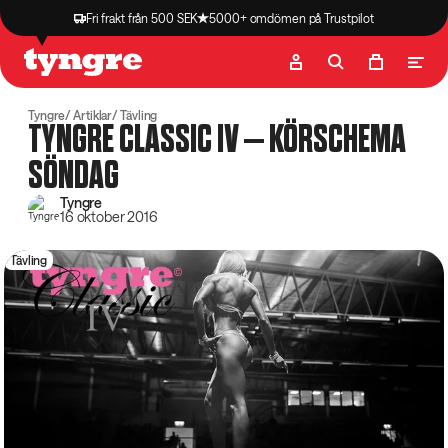
Fri frakt från 500 SEK
5000+ omdömen på Trustpilot
Butik
Recept
Podcast
Artiklar
Tyngre
Artiklar
Tävling
TYNGRE CLASSIC IV – KÖRSCHEMA
SÖNDAG
Tyngre
16 oktober 2016
Tävling