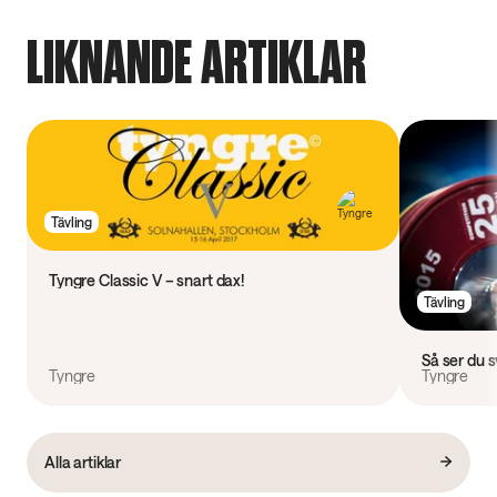
LIKNANDE ARTIKLAR
Tävling
Tyngre Classic V – snart dax!
Tävling
Så ser du 
Tyngre
Tyngre
Alla artiklar