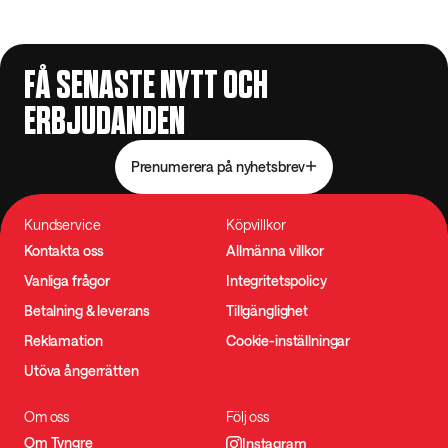
FÅ SENASTE NYTT OCH
ERBJUDANDEN
Prenumerera på nyhetsbrev
Kundservice
Köpvillkor
Kontakta oss
Allmänna villkor
Vanliga frågor
Integritetspolicy
Betalning & leverans
Tillgänglighet
Reklamation
Cookie-inställningar
Utöva ångerrätten
Om oss
Följ oss
Om Tyngre
Instagram