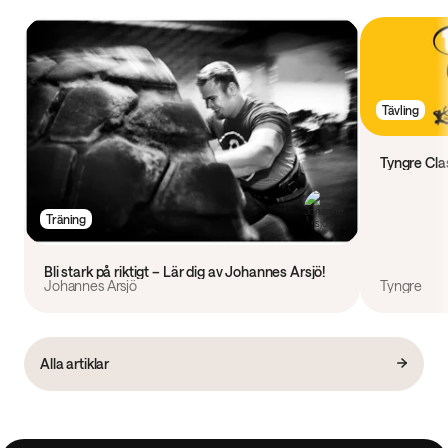
Tävling
Tyngre Clas
Träning
Bli stark på riktigt – Lär dig av Johannes Årsjö!
Johannes Årsjö
Tyngre
Alla artiklar