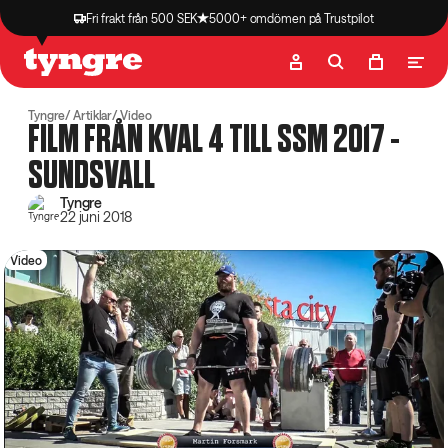
Fri frakt från 500 SEK
5000+ omdömen på Trustpilot
Butik
Recept
Podcast
Artiklar
Tyngre
Artiklar
Video
FILM FRÅN KVAL 4 TILL SSM 2017 -
SUNDSVALL
Tyngre
22 juni 2018
Video