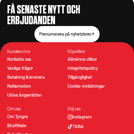
FÅ SENASTE NYTT OCH
ERBJUDANDEN
Prenumerera på nyhetsbrev
Kundservice
Köpvillkor
Kontakta oss
Allmänna villkor
Vanliga frågor
Integritetspolicy
Betalning & leverans
Tillgänglighet
Reklamation
Cookie-inställningar
Utöva ångerrätten
Om oss
Följ oss
Om Tyngre
Instagram
Bli affiliate
TikTok