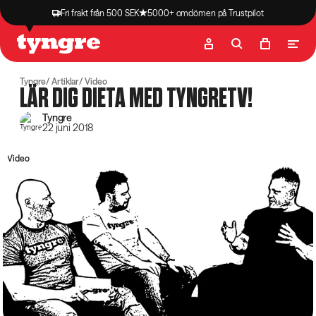
Fri frakt från 500 SEK
5000+ omdömen på Trustpilot
Butik
Recept
Podcast
Artiklar
Tyngre
Artiklar
Video
LÄR DIG DIETA MED TYNGRETV!
Tyngre
22 juni 2018
Video