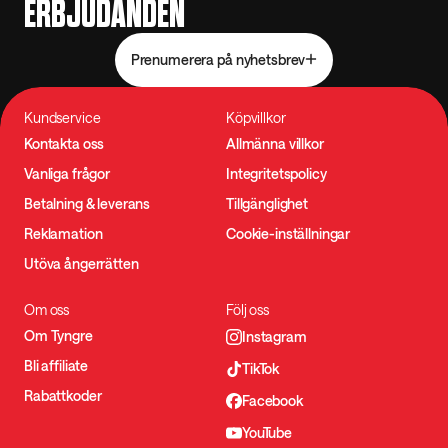
ERBJUDANDEN
Prenumerera på nyhetsbrev
Kundservice
Köpvillkor
Kontakta oss
Allmänna villkor
Vanliga frågor
Integritetspolicy
Betalning & leverans
Tillgänglighet
Reklamation
Cookie-inställningar
Utöva ångerrätten
Om oss
Följ oss
Om Tyngre
Instagram
Bli affiliate
TikTok
Rabattkoder
Facebook
YouTube