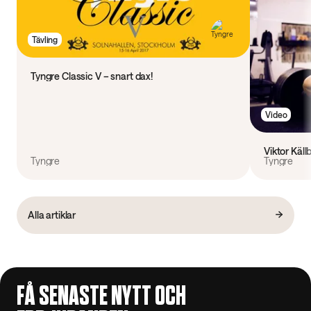
Tävling
Tyngre Classic V – snart dax!
Video
Viktor Käl
Tyngre
Tyngre
Alla artiklar
FÅ SENASTE NYTT OCH