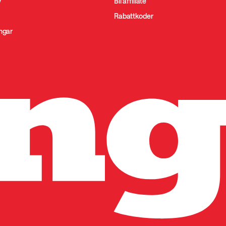
y
Bli affiliate
Rabattkoder
ingar