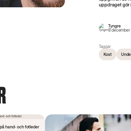
uppdraget gör in
Tyngre
8 december
Taggar
Kost
Under
R
 på hand- och fotleder