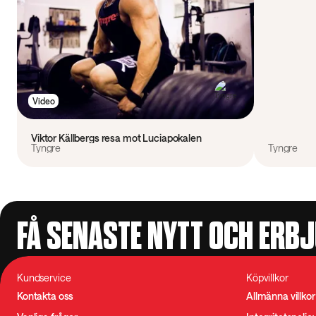
Video
Viktor Källbergs resa mot Luciapokalen
Tyngre
Tyngre
FÅ SENASTE NYTT OCH ERB
Kundservice
Köpvillkor
Kontakta oss
Allmänna villkor