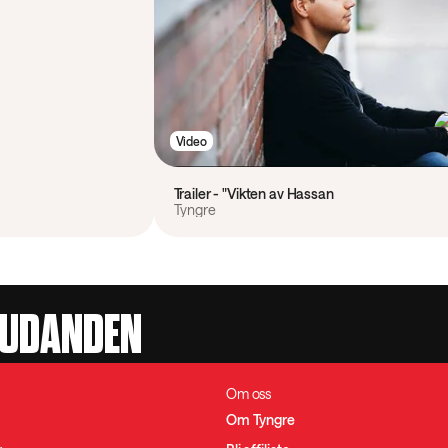
Video
Trailer - "Vikten av Hassan
Tyngre
JUDANDEN
Om oss
Om Tyngre