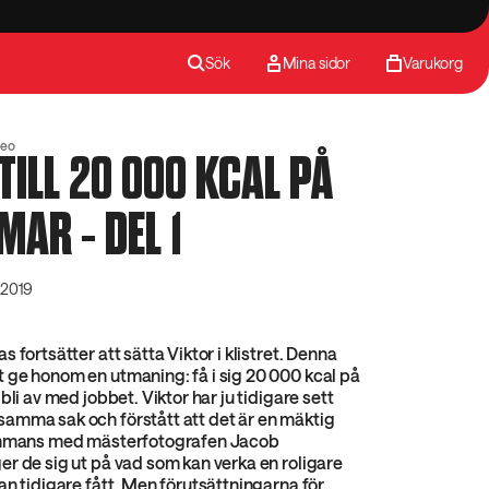
Sök
Mina sidor
Varukorg
deo
TILL 20 000 KCAL PÅ
MAR - DEL 1
 2019
 fortsätter att sätta Viktor i klistret. Denna
 ge honom en utmaning: få i sig 20 000 kcal på
bli av med jobbet. Viktor har ju tidigare sett
amma sak och förstått att det är en mäktig
ammans med mästerfotografen Jacob
r de sig ut på vad som kan verka en roligare
an tidigare fått. Men förutsättningarna för