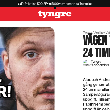
Fri frakt från 500 SEK
5000+ omdömen på Trustpilot
Tyngre
Artiklar
Vi
VÄGEN 
24 TIM
Tyngre
8 december
Alex och Andreas
gång genom att
24 timmar eller 
Sampev2 göra s
uppgift. Tills
Papinniemi bege
uppgift än de h