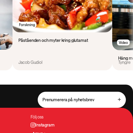
Forskning
Påståenden och myter kring glutamat
Video
Häng me
Jacob Gudiol
Tyngre
Prenumerera på nyhetsbrev
Följ oss
Instagram