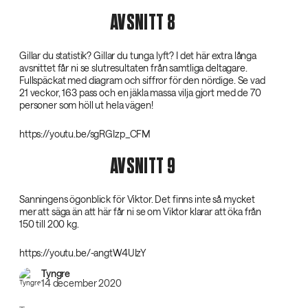
AVSNITT 8
Gillar du statistik? Gillar du tunga lyft? I det här extra långa
avsnittet får ni se slutresultaten från samtliga deltagare.
Fullspäckat med diagram och siffror för den nördige. Se vad
21 veckor, 163 pass och en jäkla massa vilja gjort med de 70
personer som höll ut hela vägen!
https://youtu.be/sgRGIzp_CFM
AVSNITT 9
Sanningens ögonblick för Viktor. Det finns inte så mycket
mer att säga än att här får ni se om Viktor klarar att öka från
150 till 200 kg.
https://youtu.be/-angtW4UIzY
Tyngre
14 december 2020