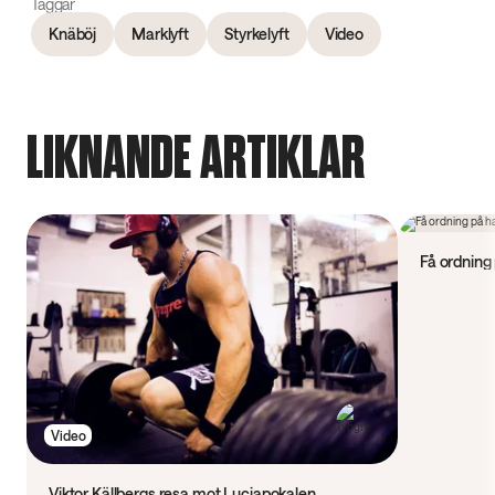
Taggar
Knäböj
Marklyft
Styrkelyft
Video
LIKNANDE ARTIKLAR
Video
Få ordning
Video
Viktor Källbergs resa mot Luciapokalen