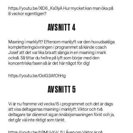
https://youtu.be/XID6_Ks0lyA Hur mycket kan man öka på
8 veckor egentligen?
AVSNITT 4
Maxning i marklyft? Eftersom marklyft var den huvudsakliga
kompletteringsövningen i programmet så kände coach
Josef att det var lika bra att slänga in en maxning i mark
också. Så tittar du hellre på lyft som börjar med den
koncentriska fasen så är det här något för dig!
https://youtu.be/OoIG3AfOhHg
AVSNITT 5
Vi är nu framme vid vecka 15 i programmet och det är dags
att visa deltagarnas maxning i marklyft. Viktor och två
deltagare tar däremot sig an knäböjsmaxningen först och ja,
det går väl inte riktigt som tänkt.
https://youtu.be/b3MUyY-V_fU Även om Viktor är på