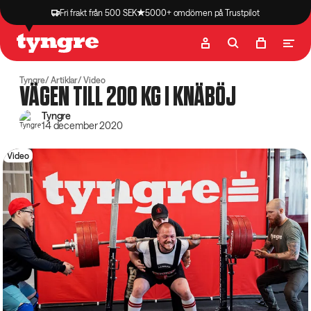
Fri frakt från 500 SEK
5000+ omdömen på Trustpilot
Butik
Recept
Podcast
Artiklar
Tyngre
Artiklar
Video
VÄGEN TILL 200 KG I KNÄBÖJ
Tyngre
14 december 2020
Video