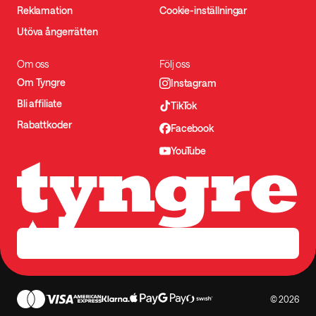
Reklamation
Cookie-inställningar
Utöva ångerrätten
Om oss
Följ oss
Om Tyngre
Instagram
Bli affiliate
TikTok
Rabattkoder
Facebook
YouTube
© 2026