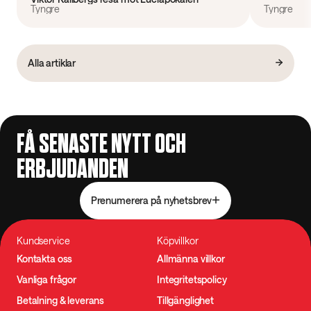
Tyngre
Tyngre
Alla artiklar
FÅ SENASTE NYTT OCH
ERBJUDANDEN
Prenumerera på nyhetsbrev
Kundservice
Köpvillkor
Kontakta oss
Allmänna villkor
Vanliga frågor
Integritetspolicy
Betalning & leverans
Tillgänglighet