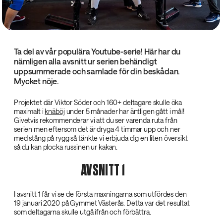
Ta del av vår populära Youtube-serie! Här har du
nämligen alla avsnitt ur serien behändigt
uppsummerade och samlade för din beskådan.
Mycket nöje.
Projektet där Viktor Söder och 160+ deltagare skulle öka
maximalt i
knäböj
under 5 månader har äntligen gått i mål!
Givetvis rekommenderar vi att du ser varenda ruta från
serien men eftersom det är dryga 4 timmar upp och ner
med stång på rygg så tänkte vi erbjuda dig en liten översikt
så du kan plocka russinen ur kakan.
AVSNITT 1
I avsnitt 1 får vi se de första maxningarna som utfördes den
19 januari 2020 på Gymmet Västerås. Detta var det resultat
som deltagarna skulle utgå ifrån och förbättra.