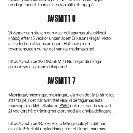
omslaget är det Thomas Li ni ska hålla ett öga på!
AVSNITT 6
Vi vänder och steken och visar deltagarnas utveckling i
knäböj
efter 15 veckor under Josef Erikssons vingar. Viktor
är lite ledsen efter maxningen i Hallsberg men
revanschsugen nu när det vankas markmaxning!
https://youtu.be/KxIDK05BM_U Nu börjar de riktiga
gainsen visa sig bland deltagarna!
AVSNITT 7
Maxningar, maxningar, maxningar... Ja men det är ju så roligt
att titta på! I det här avsnittet visar vi deltagarnas sista
maxning i marklyft. Skaka en
PWO
och njut när du ser vad
21 veckors hård träning har gjort med alla envisa deltagare.
https://youtu.be/Rvi7RcRb_lo Många guldlyft i det här
avsnittet! Perfekt uppladdning inför ett tungt markpass.