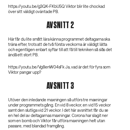
https://youtu.be/g3QK-FKbU5Q Viktor blir lite chockad
över sitt väldigt oväntade PB.
AVSNITT 2
Här får du lite smått lära känna programmet deltagarna ska
träna efter, trots att de två första veckorna är väldigt lätta
och egentligen enbart syftar till att få till tekniken så slås det
ändå ett stort PB.
https://youtu.be/Vg8enW04sFk Ja, vad är det för fyra som
Viktor pangar upp?
AVSNITT 3
Utöver den inledande maxningen så utförs tre maxningar
under programmets gång. En vid 8 veckor, en vid 15 veckor
samt den slutliga vid 21 veckor. I det här avsnittet får du se
en hel del av deltagarnas maxningar. Corona har slagit ner
som en bomb och Viktor får utföra maxningen helt utan
passare, med blandad framgång.