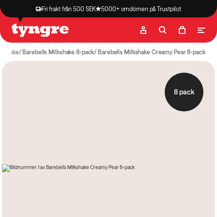
Fri frakt från 500 SEK
5000+ omdömen på Trustpilot
Butik
Recept
Podcast
Artiklar
lkshake
Barebells Milkshake 8-pack
Barebells Milkshake Creamy Pear 8-pack
8 pack