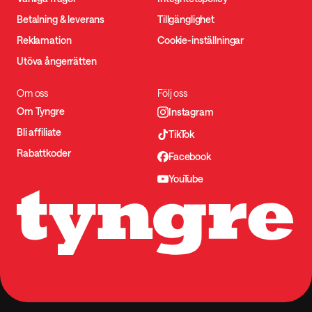
Betalning & leverans
Tillgänglighet
Reklamation
Cookie-inställningar
Utöva ångerrätten
Om oss
Följ oss
Om Tyngre
Instagram
Bli affiliate
TikTok
Rabattkoder
Facebook
YouTube