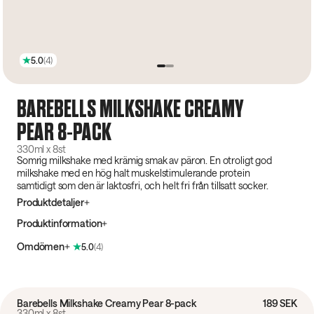
5.0
(
4
)
BAREBELLS MILKSHAKE CREAMY
PEAR 8-PACK
330ml x 8st
Somrig milkshake med krämig smak av päron. En otroligt god
milkshake med en hög halt muskelstimulerande protein
samtidigt som den är laktosfri, och helt fri från tillsatt socker.
Produktdetaljer
Produktinformation
Omdömen
5.0
(
4
)
Barebells Milkshake Creamy Pear 8-pack
189 SEK
330ml x 8st