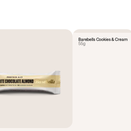
4.5
(
2
)
Barebells Cookies & Cream
55g