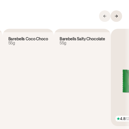
4.0
(
4
)
4.6
(
7
)
Barebells Coco Choco
Barebells Salty Chocolate
55g
55g
4.8
(
1