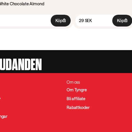
White Chocolate Almond
Köp
29 SEK
Köp
JUDANDEN
Om oss
Om Tyngre
y
Bli affiliate
Rabattkoder
ingar