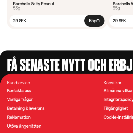
Barebells Salty Peanut
Barebells 
55g
55g
29 SEK
Köp
29 SEK
FÅ SENASTE NYTT OCH ERB
Kundservice
Köpvillkor
Kontakta oss
Allmänna villkor
Vanliga frågor
Integritetspolic
Betalning & leverans
Tillgänglighet
Reklamation
Cookie-inställn
Utöva ångerrätten