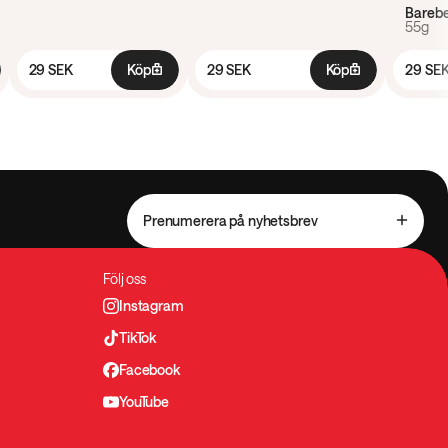
Barebe
55g
29 SEK
Köp
29 SEK
Köp
29 SE
Prenumerera på nyhetsbrev
Följ oss
Instagram
TikTok
Facebook
YouTube