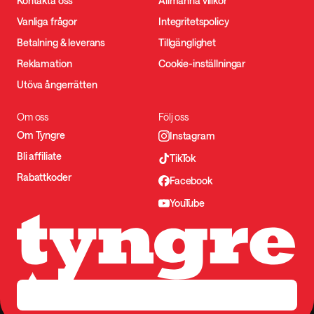
Kontakta oss
Allmänna villkor
Vanliga frågor
Integritetspolicy
Betalning & leverans
Tillgänglighet
Reklamation
Cookie-inställningar
Utöva ångerrätten
Om oss
Följ oss
Om Tyngre
Instagram
Bli affiliate
TikTok
Rabattkoder
Facebook
YouTube