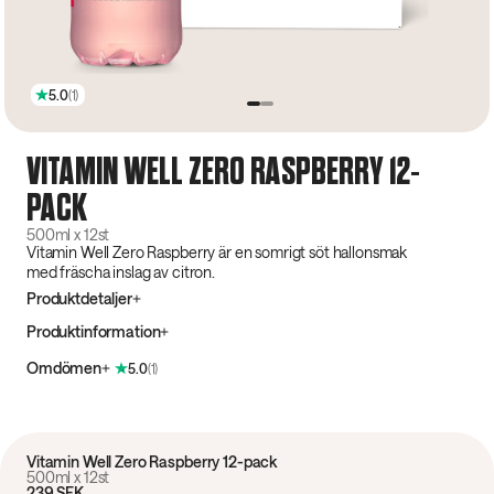
5.0
(
1
)
VITAMIN WELL ZERO RASPBERRY 12-
PACK
500ml x 12st
Vitamin Well Zero Raspberry är en somrigt söt hallonsmak
med fräscha inslag av citron.
Produktdetaljer
Produktinformation
Omdömen
5.0
(
1
)
Vitamin Well Zero Raspberry 12-pack
500ml x 12st
239 SEK