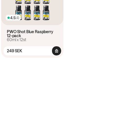
4.5
(
4
)
PWO Shot Blue Raspberry
12-pack
60ml x 12st
249 SEK