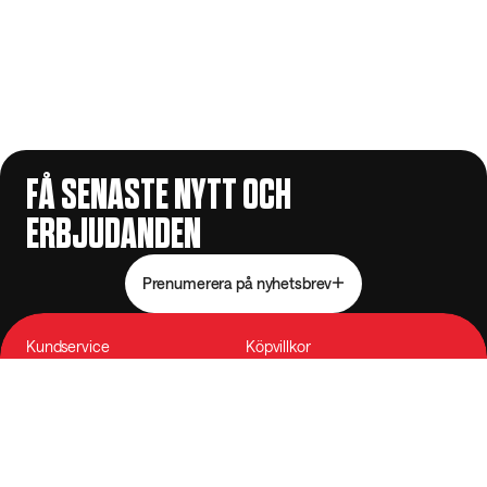
FÅ SENASTE NYTT OCH
ERBJUDANDEN
Prenumerera på nyhetsbrev
Kundservice
Köpvillkor
Kontakta oss
Allmänna villkor
Vanliga frågor
Integritetspolicy
Betalning & leverans
Tillgänglighet
Reklamation
Cookie-inställningar