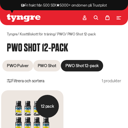
Fri frakt från 500 SEK
5000+ omdömen på Trustpilot
Butik
Recept
Podcast
Artiklar
Tyngre
Kosttillskott för träning
PWO
PWO Shot 12-pack
PWO SHOT 12-PACK
PWO Pulver
PWO Shot
PWO Shot 12-pack
Filtrera och sortera
1 produkter
12 pack