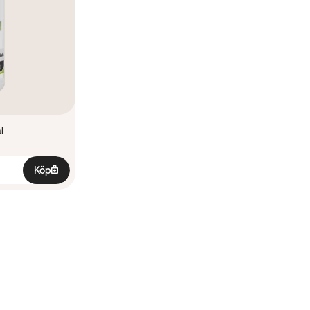
l
Köp