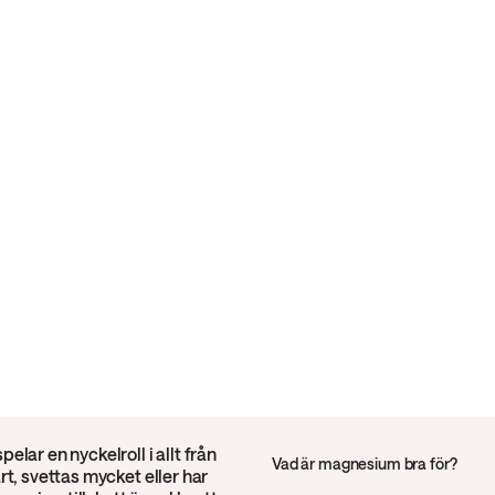
ar en nyckelroll i allt från
Vad är magnesium bra för?
t, svettas mycket eller har
Magnesium är bra för musklernas 