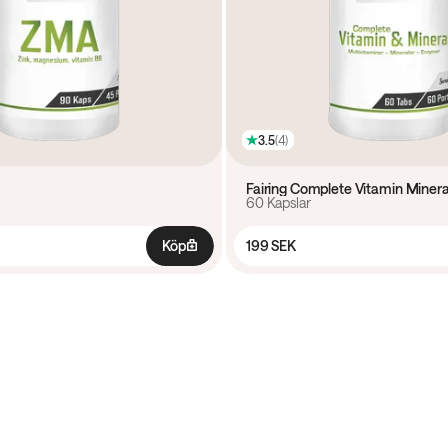
3.5
(
4
)
Fairing Complete Vitamin Minera
60 Kapslar
Köp
199 SEK