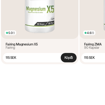
5.0
(
1
)
4.6
(
8
)
Fairing Magnesium X5
Fairing ZMA
Fairing
90 Kapslar
115 SEK
Köp
115 SEK