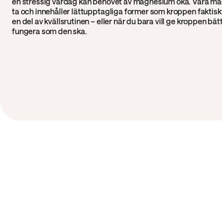
en stressig vardag kan behovet av magnesium öka. Våra magn
ta och innehåller lättupptagliga former som kroppen faktis
en del av kvällsrutinen – eller när du bara vill ge kroppen bät
fungera som den ska.
FÅ SENASTE NYTT OCH ERB
Kundservice
Köpvillkor