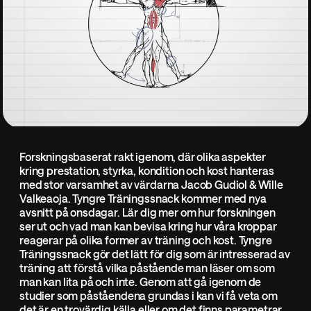
Forskningsbaserat rakt igenom, där olika aspekter
kring prestation, styrka, kondition och kost hanteras
med stor varsamhet av värdarna Jacob Gudiol & Wille
Valkeaoja. Tyngre Träningssnack kommer med nya
avsnitt på onsdagar. Lär dig mer om hur forskningen
ser ut och vad man kan bevisa kring hur våra kroppar
reagerar på olika former av träning och kost. Tyngre
Träningssnack gör det lätt för dig som är intresserad av
träning att förstå vilka påstående man läser om som
man kan lita på och inte. Genom att gå igenom de
studier som påståendena grundas i kan vi få veta om
det är en trovärdig källa eller om det finns parametrar