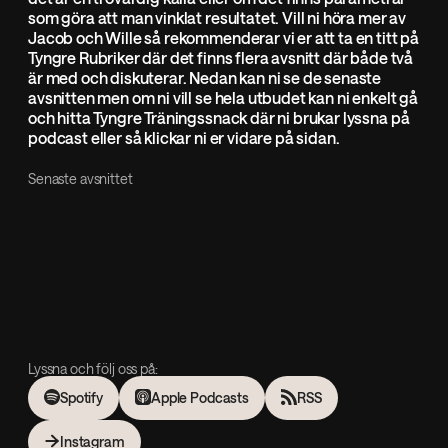
som göra att man vinklat resultatet. Vill ni höra mer av
Jacob och Wille så rekommenderar vi er att ta en titt på
Tyngre Rubriker där det finns flera avsnitt där både två
är med och diskuterar. Nedan kan ni se de senaste
avsnitten men om ni vill se hela utbudet kan ni enkelt gå
och hitta Tyngre Träningssnack där ni brukar lyssna på
podcast eller så klickar ni er vidare på sidan.
Senaste avsnittet
Lyssna och följ oss på:
Spotify
Apple Podcasts
RSS
Instagram