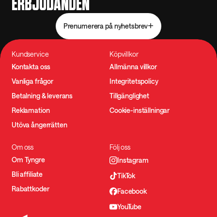
ERBJUDANDEN
Prenumerera på nyhetsbrev
Kundservice
Köpvillkor
Kontakta oss
Allmänna villkor
Vanliga frågor
Integritetspolicy
Betalning & leverans
Tillgänglighet
Reklamation
Cookie-inställningar
Utöva ångerrätten
Om oss
Följ oss
Om Tyngre
Instagram
Bli affiliate
TikTok
Rabattkoder
Facebook
YouTube