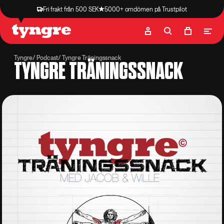
Fri frakt från 500 SEK
5000+ omdömen på Trustpilot
Butik
Recept
Podcast
Artiklar
Tyngre
Podcast
Tyngre Träningssnack
TYNGRE TRÄNINGSSNACK