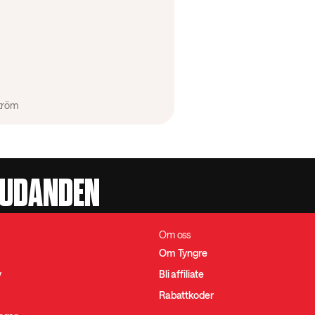
tröm
JUDANDEN
Om oss
Om Tyngre
y
Bli affiliate
Rabattkoder