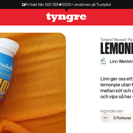
Fri frakt från 500 SEK
5000+ omdömen på Trustpilot
Tyngre
Recept
Paj
LEMON
Linn Wahlst
Linn ger oss et
lemonpie utan t
mellan söt och 
och vips så har 
Ingredienser
,
5 Portioner