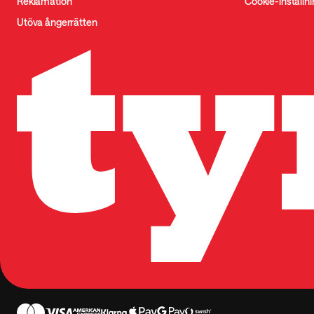
Reklamation
Cookie-inställn
Utöva ångerrätten