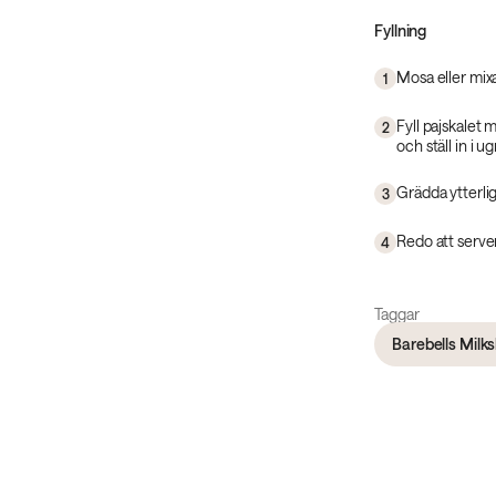
Fyllning
Mosa eller mixa
1
Fyll pajskalet
2
och ställ in i u
Grädda ytterlig
3
Redo att serve
4
Taggar
Barebells Mil