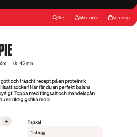
Sök
Mina sidor
Varukorg
PIE
röm
45 min
t gott och fräscht recept på en proteinrik
illsatt socker! Här får du en perfekt balans
syrligt. Toppa med flingsalt och mandelspån
du en riktig gofika redo!
 Lemonpie
Pajskal
1 st ägg