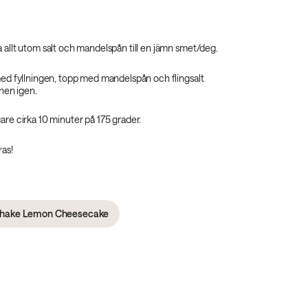
 allt utom salt och mandelspån till en jämn smet/deg.
 med fyllningen, topp med mandelspån och flingsalt
gnen igen.
are cirka 10 minuter på 175 grader.
ras!
kshake Lemon Cheesecake