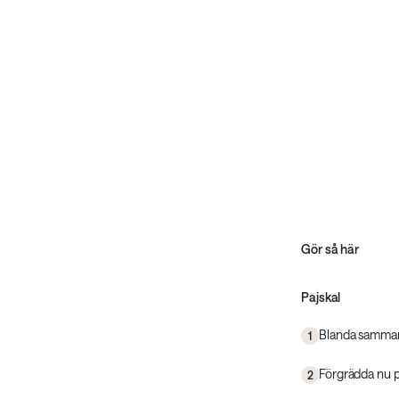
Gör så här
Pajskal
Blanda samman 
1
Förgrädda nu pa
2