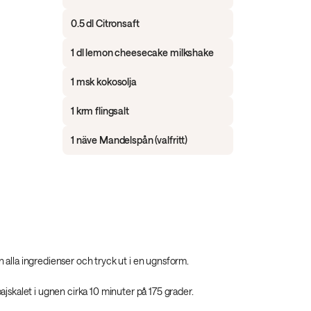
0.5 dl Citronsaft
1 dl lemon cheesecake milkshake
1 msk kokosolja
1 krm flingsalt
1 näve Mandelspån (valfritt)
alla ingredienser och tryck ut i en ugnsform.
jskalet i ugnen cirka 10 minuter på 175 grader.