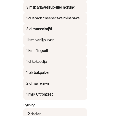
3 msk agavesirup eller honung
1 dl lemon cheesecake milkshake
3 dl mandelmjöl
1 krm vaniljpulver
1 krm flingsalt
1 dl kokosolja
1 tsk bakpulver
2 dl havregryn
1 msk Citronzest
Fyllning
12 dadlar