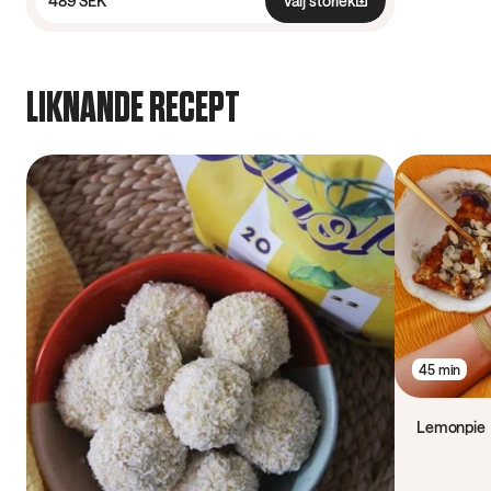
489 SEK
Välj storlek
LIKNANDE RECEPT
45 min
Lemonpie