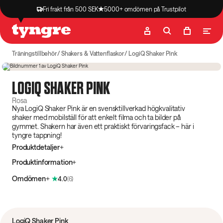
Fri frakt från 500 SEK
5000+ omdömen på Trustpilot
Butik
Recept
Podcast
Artiklar
Träningstillbehör
Shakers & Vattenflaskor
LogiQ Shaker Pink
4.0
(
6
)
Slutsåld
LOGIQ SHAKER PINK
Rosa
Nya LogiQ Shaker Pink är en svensktillverkad högkvalitativ
shaker med mobilställ för att enkelt filma och ta bilder på
gymmet. Shakern har även ett praktiskt förvaringsfack – här i
tyngre tappning!
Produktdetaljer
Produktinformation
Omdömen
4.0
(
6
)
LogiQ Shaker Pink