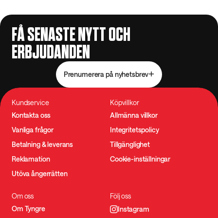
FÅ SENASTE NYTT OCH
ERBJUDANDEN
Prenumerera på nyhetsbrev
Kundservice
Köpvillkor
Kontakta oss
Allmänna villkor
Vanliga frågor
Integritetspolicy
Betalning & leverans
Tillgänglighet
Reklamation
Cookie-inställningar
Utöva ångerrätten
Om oss
Följ oss
Om Tyngre
Instagram