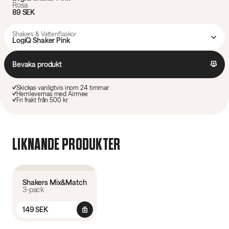
Rosa
89 SEK
Shakers & Vattenflaskor
LogiQ Shaker Pink
Bevaka produkt
Skickas vanligtvis inom 24 timmar
Hemlevernas med Airmee
Fri frakt från 500 kr
LIKNANDE PRODUKTER
4.3
(
17
)
Paketpris
Spara från 16%*
Shakers Mix&Match
3-pack
149 SEK