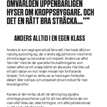
OMVÄRLDEN UPPENBARLIGEN
HYSER OM KROPPSBYGGARE. OCH
DET EN RÄTT BRA STRÄCKA..."
ANDERS ALLTID I EN EGEN KLASS
Anders är som sagt speciell på flera sätt. Han hade alltid en
naturlig aura kring sig, där vi andra såg på honom med minst
ett extra lager av beundran och respekt. Anders var alltid
"den där" med de där speciella förutsättningarna, som
nästan alltid var ett snäpp bättre än alla andra. Han blev på
ett sätt nästan en myt redan medan han fortfarande
tävlade. Och inget av detta var av hans egen förskyllan
såklart. Mer ödmjuk och empatiskt driven individ får man
leta länge efter.
Kanske är det rentav så att vår aktning tog sig såna
oformliga proportioner just för att han alltid fanns där om
man ville? Allas vän, allas förtrogne, och alltid på bekostnad