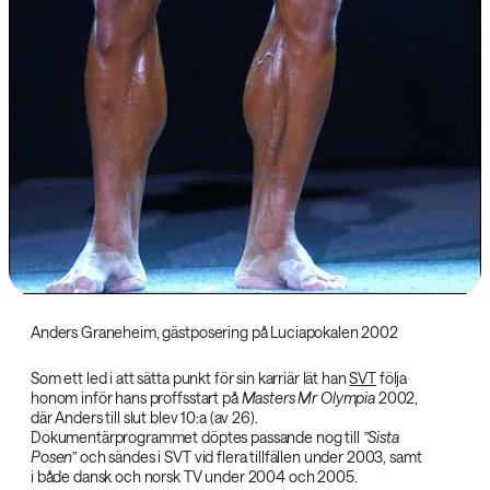
Anders Graneheim, gästposering på Luciapokalen 2002
Som ett led i att sätta punkt för sin karriär lät han
SVT
följa
honom inför hans proffsstart på
Masters Mr Olympia
2002,
där Anders till slut blev 10:a (av 26).
Dokumentärprogrammet döptes passande nog till
”Sista
Posen”
och sändes i SVT vid flera tillfällen under 2003, samt
i både dansk och norsk TV under 2004 och 2005.