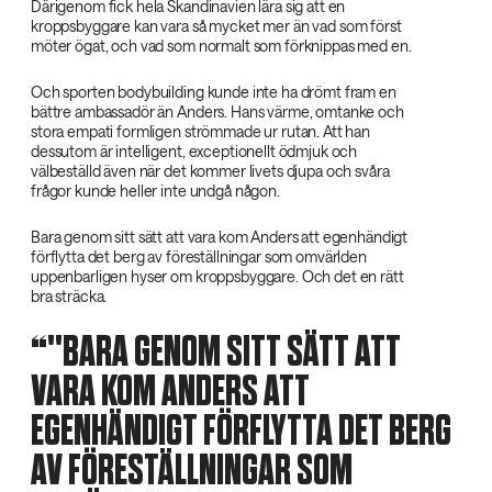
Därigenom fick hela Skandinavien lära sig att en
kroppsbyggare kan vara så mycket mer än vad som först
möter ögat, och vad som normalt som förknippas med en.
Och sporten bodybuilding kunde inte ha drömt fram en
bättre ambassadör än Anders. Hans värme, omtanke och
stora empati formligen strömmade ur rutan. Att han
dessutom är intelligent, exceptionellt ödmjuk och
välbeställd även när det kommer livets djupa och svåra
frågor kunde heller inte undgå någon.
Bara genom sitt sätt att vara kom Anders att egenhändigt
förflytta det berg av föreställningar som omvärlden
uppenbarligen hyser om kroppsbyggare. Och det en rätt
bra sträcka.
"BARA GENOM SITT SÄTT ATT
VARA KOM ANDERS ATT
EGENHÄNDIGT FÖRFLYTTA DET BERG
AV FÖRESTÄLLNINGAR SOM