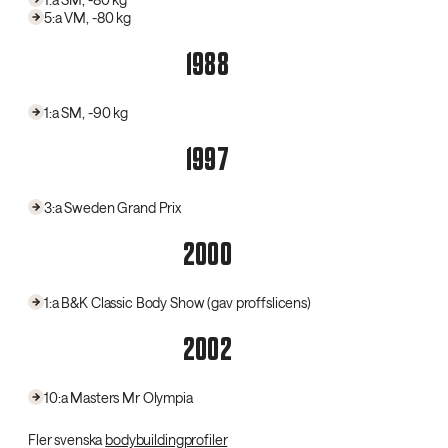
5:a VM, -80 kg
1988
1:a SM, -90 kg
1997
3:a Sweden Grand Prix
2000
1:a B&K Classic Body Show (gav proffslicens)
2002
10:a Masters Mr Olympia
Fler svenska
bodybuildingprofiler