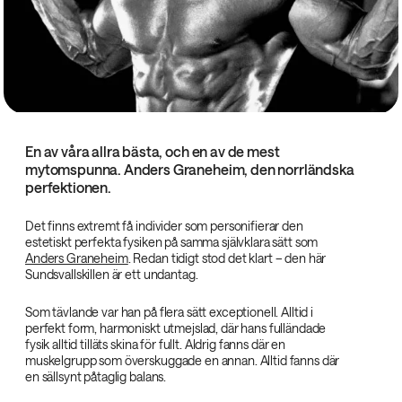
En av våra allra bästa, och en av de mest
mytomspunna. Anders Graneheim, den norrländska
perfektionen.
Det finns extremt få individer som personifierar den
estetiskt perfekta fysiken på samma självklara sätt som
Anders Graneheim
. Redan tidigt stod det klart – den här
Sundsvallskillen är ett undantag.
Som tävlande var han på flera sätt exceptionell. Alltid i
perfekt form, harmoniskt utmejslad, där hans fulländade
fysik alltid tilläts skina för fullt. Aldrig fanns där en
muskelgrupp som överskuggade en annan. Alltid fanns där
en sällsynt påtaglig balans.