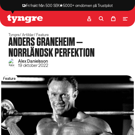
Fri frakt från 500 SEK
5000+ omdömen på Trustpilot
Butik
Recept
Podcast
Artiklar
Tyngre
Artiklar
Feature
ANDERS GRANEHEIM –
NORRLÄNDSK PERFEKTION
Alex Danielsson
19 oktober 2022
Feature