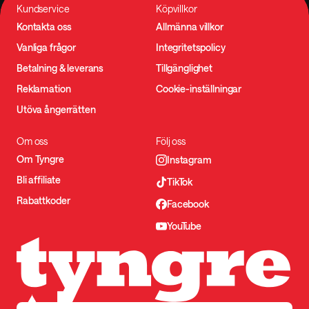
Kundservice
Köpvillkor
Kontakta oss
Allmänna villkor
Vanliga frågor
Integritetspolicy
Betalning & leverans
Tillgänglighet
Reklamation
Cookie-inställningar
Utöva ångerrätten
Om oss
Följ oss
Om Tyngre
Instagram
Bli affiliate
TikTok
Rabattkoder
Facebook
YouTube