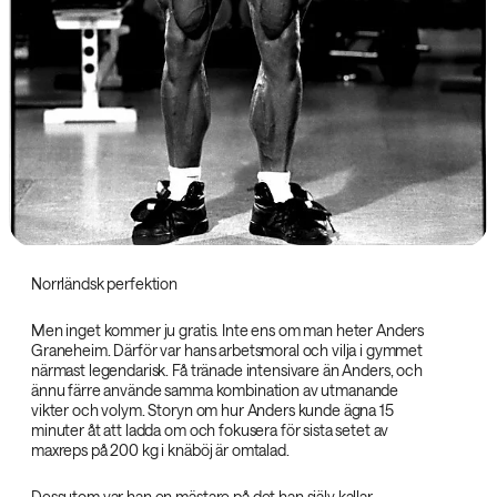
Norrländsk perfektion
Men inget kommer ju gratis. Inte ens om man heter Anders
Graneheim. Därför var hans arbetsmoral och vilja i gymmet
närmast legendarisk. Få tränade intensivare än Anders, och
ännu färre använde samma kombination av utmanande
vikter och volym. Storyn om hur Anders kunde ägna 15
minuter åt att ladda om och fokusera för sista setet av
maxreps på 200 kg i knäböj är omtalad.
Dessutom var han en mästare på det han själv kallar