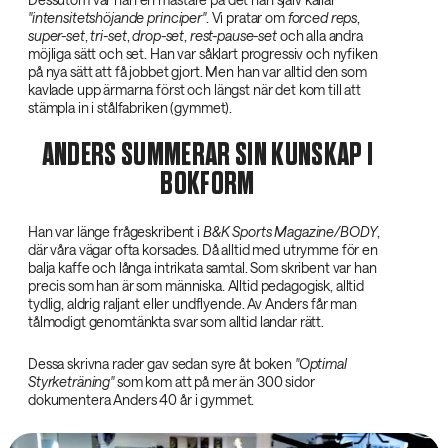
"intensitetshöjande principer"
. Vi pratar om
forced reps
,
super-set
,
tri-set
,
drop-set
,
rest-pause-set
och alla andra
möjliga sätt och set. Han var såklart progressiv och nyfiken
på nya sätt att få jobbet gjort. Men han var alltid den som
kavlade upp ärmarna först och längst när det kom till att
stämpla in i stålfabriken (gymmet).
ANDERS SUMMERAR SIN KUNSKAP I
BOKFORM
Han var länge frågeskribent i
B&K Sports Magazine/BODY
,
där våra vägar ofta korsades. Då alltid med utrymme för en
balja kaffe och långa intrikata samtal. Som skribent var han
precis som han är som människa. Alltid pedagogisk, alltid
tydlig, aldrig raljant eller undflyende. Av Anders får man
tålmodigt genomtänkta svar som alltid landar rätt.
Dessa skrivna rader gav sedan syre åt boken
"Optimal
Styrketräning"
som kom att på mer än 300 sidor
dokumentera Anders 40 år i gymmet.